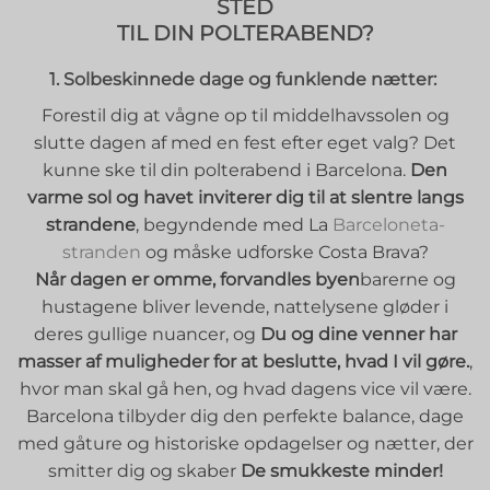
STED
TIL DIN POLTERABEND?
1. Solbeskinnede dage og funklende nætter:
Forestil dig at vågne op til middelhavssolen og
slutte dagen af med en fest efter eget valg? Det
kunne ske til din polterabend i Barcelona.
Den
varme sol og havet inviterer dig til at slentre langs
strandene
, begyndende med La
Barceloneta-
stranden
og måske udforske Costa Brava?
Når dagen er omme, forvandles byen
barerne og
hustagene bliver levende, nattelysene gløder i
deres gullige nuancer, og
Du og dine venner har
masser af muligheder for at beslutte, hvad I vil gøre.
,
hvor man skal gå hen, og hvad dagens vice vil være.
Barcelona tilbyder dig den perfekte balance, dage
med gåture og historiske opdagelser og nætter, der
smitter dig og skaber
De smukkeste minder!