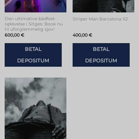
Den ultimative bådfest-
Striper Man Barcelona X2
oplevelse i Sitges: Book nu
til uforglemmelig sjov!
600,00
€
400,00
€
BETAL
BETAL
DEPOSITUM
DEPOSITUM