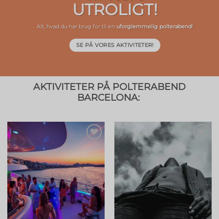
Strand, sol, venner
SURF, PADDLE, FESTAS DE BARCO, ACOMODAÇÕES, MÚSICA E MUITO MAIS!
KONTAKT OS!
AKTIVITETER PÅ POLTERABEND
BARCELONA: