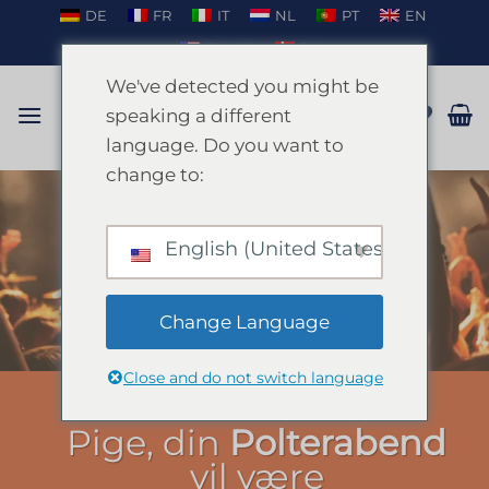
Fortsæt
DE
FR
IT
NL
PT
EN
til
EN_US
DA
indhold
We've detected you might be
speaking a different
language. Do you want to
change to:
TAL PÅ WHATSAPP
English (United States)
Change Language
Close and do not switch language
POLTERABEND BARCELONA