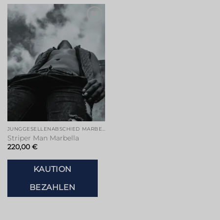
Zur
Wunschliste
hinzufügen
JUNGGESELLENABSCHIED MARBELLA
Striper Man Marbella
220,00
€
KAUTION
BEZAHLEN