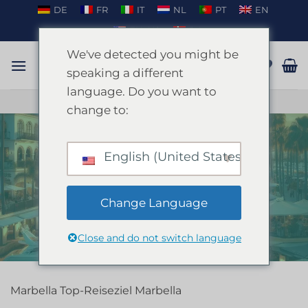
Zum
DE
FR
IT
NL
PT
EN
Inhalt
EN_US
DA
springen
We've detected you might be
speaking a different
language. Do you want to
GESPRÄCH AUF WHATSAPP
change to:
English (United States)
STARTSEITE
/
MARBELLA
FILTER
Change Language
Close and do not switch language
Marbella Top-Reiseziel Marbella