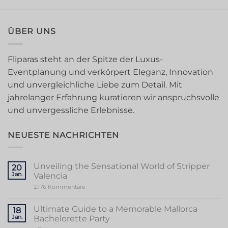
ÜBER UNS
Fliparas steht an der Spitze der Luxus-
Eventplanung und verkörpert Eleganz, Innovation
und unvergleichliche Liebe zum Detail. Mit
jahrelanger Erfahrung kuratieren wir anspruchsvolle
und unvergessliche Erlebnisse.
NEUESTE NACHRICHTEN
Unveiling the Sensational World of Stripper
20
Jan.
Valencia
zu
2.176 Kommentare
Unveiling
the
Sensational
Ultimate Guide to a Memorable Mallorca
18
World
Jan.
Bachelorette Party
of
Stripper