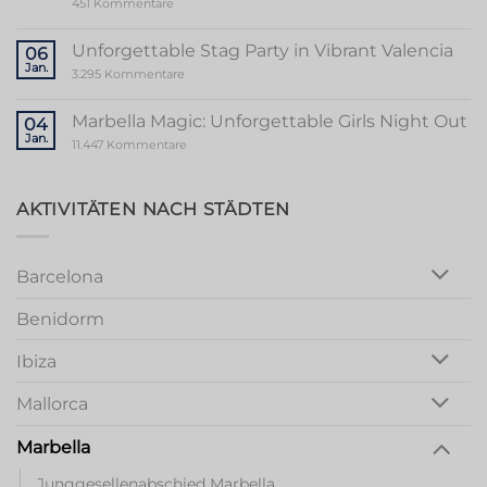
zu
451 Kommentare
Valencia
Ultimate
Guide
to
Unforgettable Stag Party in Vibrant Valencia
06
a
Jan.
Memorable
zu
3.295 Kommentare
Mallorca
Unforgettable
Bachelorette
Stag
Party
Party
Marbella Magic: Unforgettable Girls Night Out
04
in
Jan.
Vibrant
zu
11.447 Kommentare
Valencia
Marbella
Magic:
Unforgettable
Girls
AKTIVITÄTEN NACH STÄDTEN
Night
Out
Barcelona
Benidorm
Ibiza
Mallorca
Marbella
Junggesellenabschied Marbella