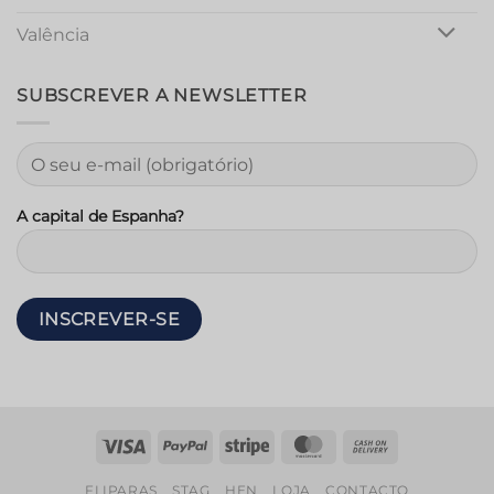
Valência
SUBSCREVER A NEWSLETTER
A capital de Espanha?
Visto
PayPal
Riscas
MasterCard
Contra-
reembolso
FLIPARAS
STAG
HEN
LOJA
CONTACTO