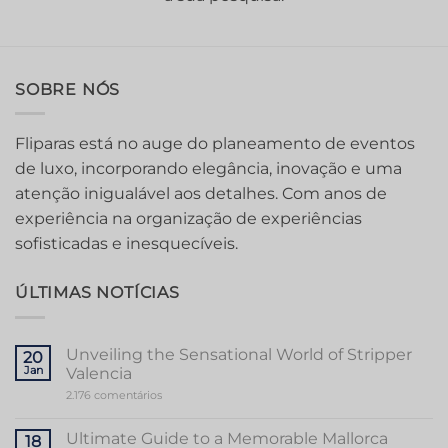
SOBRE NÓS
Fliparas está no auge do planeamento de eventos
de luxo, incorporando elegância, inovação e uma
atenção inigualável aos detalhes. Com anos de
experiência na organização de experiências
sofisticadas e inesquecíveis.
ÚLTIMAS NOTÍCIAS
Unveiling the Sensational World of Stripper
20
Jan
Valencia
em
2.176 comentários
Unveiling
the
Sensational
Ultimate Guide to a Memorable Mallorca
18
World