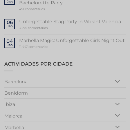
Jan
Bachelorette Party
of
Stripper
em
451 comentários
Valencia
Ultimate
Guide
to
Unforgettable Stag Party in Vibrant Valencia
06
a
Jan
Memorable
em
3.295 comentários
Mallorca
Unforgettable
Bachelorette
Stag
Party
Party
Marbella Magic: Unforgettable Girls Night Out
04
in
Jan
Vibrant
em
11.447 comentários
Valencia
Marbella
Magic:
Unforgettable
Girls
ACTIVIDADES POR CIDADE
Night
Out
Barcelona
Benidorm
Ibiza
Maiorca
Marbella