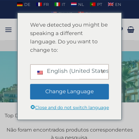
Saltar
DE
FR
IT
NL
PT
EN
para
EN_US
DA
o
We've detected you might be
conteúdo
speaking a different
language. Do you want to
CONVERSAR NO WHATSAPP
change to:
English (United States)
INÍCIO
/
LLORET
FILTRAR
Change Language
Close and do not switch language
Top Destination Lloret
Não foram encontrados produtos correspondentes
à sua pesquisa.