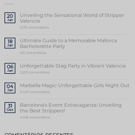
Unveiling the Sensational World of Stripper
20
Jan
Valencia
em
2.176 comentários
Unveiling
the
Sensational
Ultimate Guide to a Memorable Mallorca
18
World
Jan
Bachelorette Party
of
Stripper
em
451 comentários
Valencia
Ultimate
Guide
to
Unforgettable Stag Party in Vibrant Valencia
06
a
Jan
Memorable
em
3.295 comentários
Mallorca
Unforgettable
Bachelorette
Stag
Party
Party
Marbella Magic: Unforgettable Girls Night Out
04
in
Jan
Vibrant
em
11.447 comentários
Valencia
Marbella
Magic:
Unforgettable
Barcelona’s Event Extravaganza: Unveiling
31
Girls
Dez
the Best Strippers!
Night
Out
em
4.246 comentários
Barcelona’s
Event
Extravaganza:
Unveiling