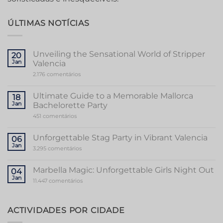
ÚLTIMAS NOTÍCIAS
Unveiling the Sensational World of Stripper
20
Jan
Valencia
em
2.176 comentários
Unveiling
the
Sensational
Ultimate Guide to a Memorable Mallorca
18
World
Jan
Bachelorette Party
of
Stripper
em
451 comentários
Valencia
Ultimate
Guide
to
Unforgettable Stag Party in Vibrant Valencia
06
a
Jan
Memorable
em
3.295 comentários
Mallorca
Unforgettable
Bachelorette
Stag
Party
Party
Marbella Magic: Unforgettable Girls Night Out
04
in
Jan
Vibrant
em
11.447 comentários
Valencia
Marbella
Magic:
Unforgettable
Girls
ACTIVIDADES POR CIDADE
Night
Out