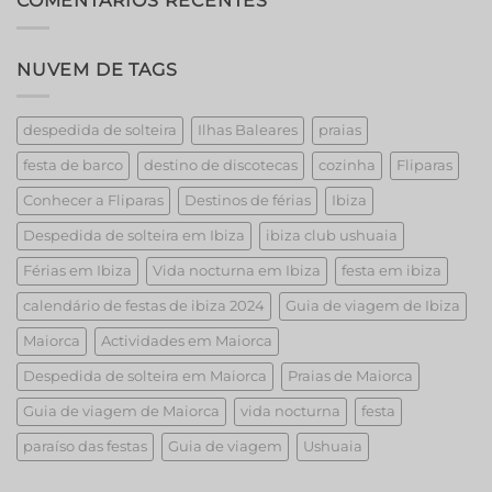
COMENTÁRIOS RECENTES
the
Best
Strippers!
NUVEM DE TAGS
despedida de solteira
Ilhas Baleares
praias
festa de barco
destino de discotecas
cozinha
Fliparas
Conhecer a Fliparas
Destinos de férias
Ibiza
Despedida de solteira em Ibiza
ibiza club ushuaia
Férias em Ibiza
Vida nocturna em Ibiza
festa em ibiza
calendário de festas de ibiza 2024
Guia de viagem de Ibiza
Maiorca
Actividades em Maiorca
Despedida de solteira em Maiorca
Praias de Maiorca
Guia de viagem de Maiorca
vida nocturna
festa
paraíso das festas
Guia de viagem
Ushuaia