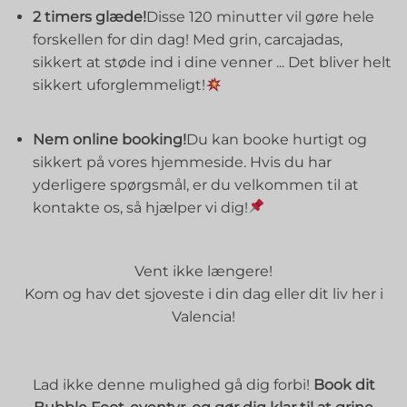
2 timers glæde!
Disse 120 minutter vil gøre hele
forskellen for din dag! Med grin, carcajadas,
sikkert at støde ind i dine venner ... Det bliver helt
sikkert uforglemmeligt!
⠀⠀⠀⠀⠀⠀⠀⠀
Nem online booking!
Du kan booke hurtigt og
sikkert på vores hjemmeside. Hvis du har
yderligere spørgsmål, er du velkommen til at
kontakte os, så hjælper vi dig!
⠀⠀⠀⠀⠀⠀⠀⠀
Vent ikke længere!
Kom og hav det sjoveste i din dag eller dit liv her i
Valencia!
⠀⠀⠀⠀⠀⠀⠀⠀
⠀⠀⠀⠀⠀⠀⠀⠀
Lad ikke denne mulighed gå dig forbi!
Book dit