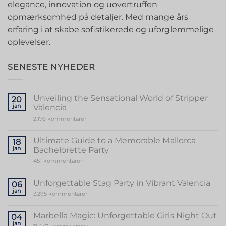
elegance, innovation og uovertruffen
opmærksomhed på detaljer. Med mange års
erfaring i at skabe sofistikerede og uforglemmelige
oplevelser.
SENESTE NYHEDER
Unveiling the Sensational World of Stripper
20
jan
Valencia
til
2.176 kommentarer
Unveiling
the
Sensational
Ultimate Guide to a Memorable Mallorca
18
World
jan
Bachelorette Party
of
Stripper
til
451 kommentarer
Valencia
Ultimate
Guide
to
Unforgettable Stag Party in Vibrant Valencia
06
a
jan
Memorable
til
3.295 kommentarer
Mallorca
Unforgettable
Bachelorette
Stag
Party
Party
Marbella Magic: Unforgettable Girls Night Out
04
in
jan
Vibrant
til