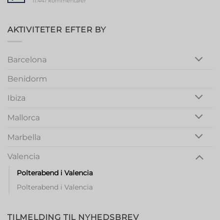
11.447 kommentarer
Valencia
Marbella
Magic:
Unforgettable
Girls
AKTIVITETER EFTER BY
Night
Out
Barcelona
Benidorm
Ibiza
Mallorca
Marbella
Valencia
Polterabend i Valencia
Polterabend i Valencia
TILMELDING TIL NYHEDSBREV