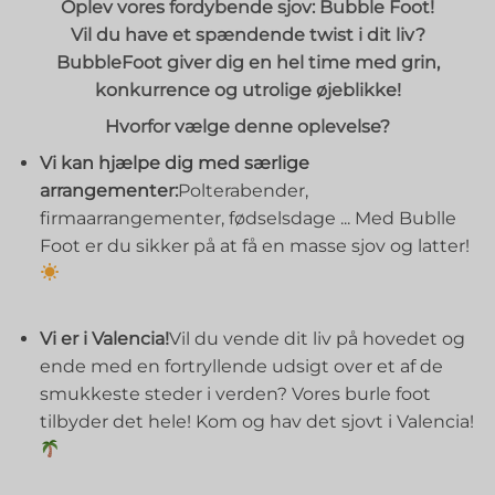
Oplev vores fordybende sjov:
Bubble Foot!
Vil du have et spændende twist i dit liv?
BubbleFoot giver dig en hel time med grin,
konkurrence og utrolige øjeblikke!
Hvorfor vælge denne oplevelse?
Vi kan hjælpe dig med særlige
arrangementer:
Polterabender,
firmaarrangementer, fødselsdage ... Med Bublle
Foot er du sikker på at få en masse sjov og latter!
⠀⠀⠀⠀⠀⠀⠀⠀
Vi er i Valencia!
Vil du vende dit liv på hovedet og
ende med en fortryllende udsigt over et af de
smukkeste steder i verden? Vores burle foot
tilbyder det hele! Kom og hav det sjovt i Valencia!
⠀⠀⠀⠀⠀⠀⠀⠀