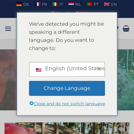
Fortsæt
DE
FR
IT
NL
PT
EN
til
EN_US
DA
indhold
We've detected you might be
speaking a different
language. Do you want to
TAL PÅ WHATSAPP
change to:
English (United States)
Bubble Foot Valencia
FORSIDE
/
VALENCIA
/
POLTERABEND I
VALENCIA
Change Language
Close and do not switch language