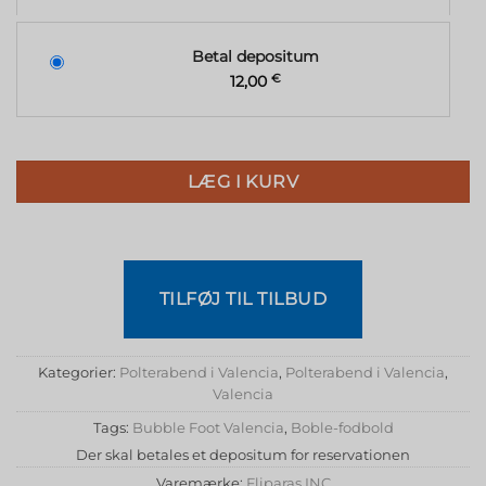
Betal depositum
12,00
€
LÆG I KURV
TILFØJ TIL TILBUD
Kategorier:
Polterabend i Valencia
,
Polterabend i Valencia
,
Valencia
Tags:
Bubble Foot Valencia
,
Boble-fodbold
Der skal betales et depositum for reservationen
Varemærke:
Fliparas INC