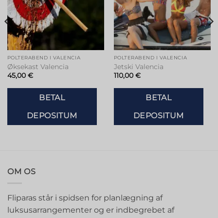
POLTERABEND I VALENCIA
POLTERABEND I VALENCIA
Øksekast Valencia
Jetski Valencia
45,00
€
110,00
€
BETAL
BETAL
DEPOSITUM
DEPOSITUM
OM OS
Fliparas står i spidsen for planlægning af
luksusarrangementer og er indbegrebet af