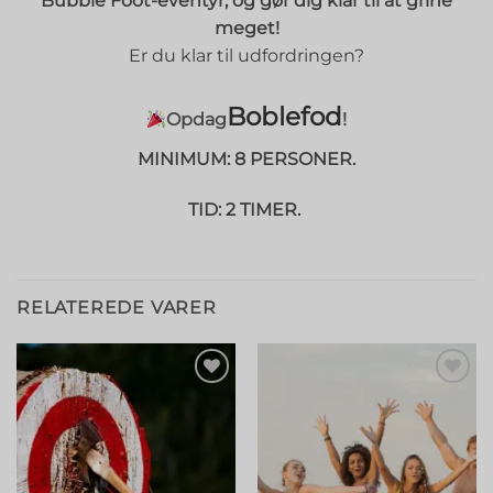
Bubble Foot-eventyr, og gør dig klar til at grine
meget!
Er du klar til udfordringen?
⠀⠀⠀⠀⠀⠀⠀⠀
Boblefod
Opdag
!
MINIMUM: 8 PERSONER.
TID: 2 TIMER.
RELATEREDE VARER
Tilføj til
Tilføj til
ønskeliste
ønskeliste