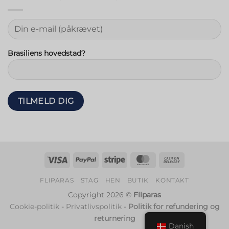
Brasiliens hovedstad?
Visum
PayPal
Stribe
MasterCard
Kontant
ved
FLIPARAS
STAG
HEN
BUTIK
KONTAKT
levering
Copyright 2026 ©
Fliparas
Cookie-politik
-
Privatlivspolitik
-
Politik for refundering og
returnering
Danish