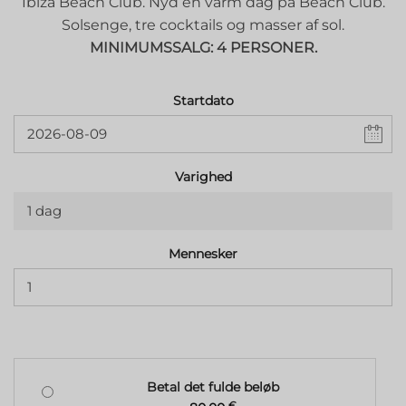
Ibiza Beach Club. Nyd en varm dag på Beach Club.
Solsenge, tre cocktails og masser af sol.
MINIMUMSSALG: 4 PERSONER.
Startdato
Varighed
1 dag
Mennesker
Betal det fulde beløb
€