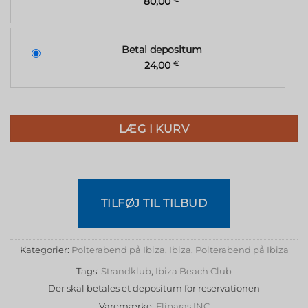
80,00
Betal depositum
24,00
€
LÆG I KURV
TILFØJ TIL TILBUD
Kategorier:
Polterabend på Ibiza
,
Ibiza
,
Polterabend på Ibiza
Tags:
Strandklub
,
Ibiza Beach Club
Der skal betales et depositum for reservationen
Varemærke:
Fliparas INC