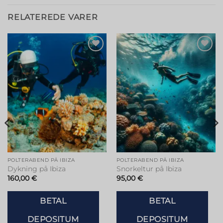
RELATEREDE VARER
Tilføj til
Tilføj til
ønskeliste
ønskeliste
POLTERABEND PÅ IBIZA
POLTERABEND PÅ IBIZA
Dykning på Ibiza
Snorkeltur på Ibiza
160,00
€
95,00
€
BETAL
BETAL
DEPOSITUM
DEPOSITUM