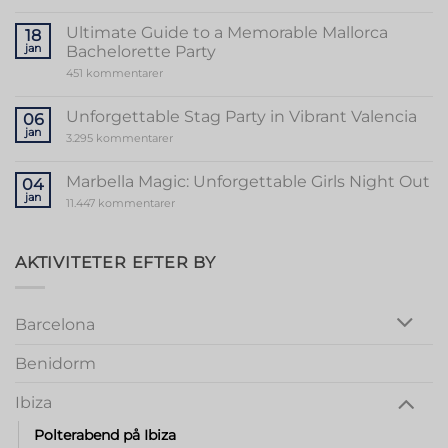
Unveiling
the
Sensational
Ultimate Guide to a Memorable Mallorca
18
World
jan
Bachelorette Party
of
Stripper
til
451 kommentarer
Valencia
Ultimate
Guide
to
Unforgettable Stag Party in Vibrant Valencia
06
a
jan
Memorable
til
3.295 kommentarer
Mallorca
Unforgettable
Bachelorette
Stag
Party
Party
Marbella Magic: Unforgettable Girls Night Out
04
in
jan
Vibrant
til
11.447 kommentarer
Valencia
Marbella
Magic:
Unforgettable
Girls
AKTIVITETER EFTER BY
Night
Out
Barcelona
Benidorm
Ibiza
Polterabend på Ibiza