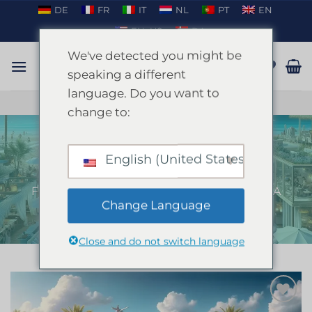
Fortsæt
DE
FR
IT
NL
PT
EN
til
EN_US
DA
indhold
We've detected you might be
speaking a different
language. Do you want to
TAL PÅ WHATSAPP
change to:
English (United States)
Ibiza Beach Club
FORSIDE
/
IBIZA
/
POLTERABEND PÅ IBIZA
Change Language
Close and do not switch language