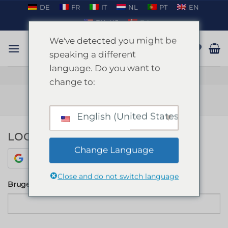
Fortsæt
DE
FR
IT
NL
PT
EN
til
EN_US
DA
indhold
We've detected you might be
speaking a different
language. Do you want to
TAL PÅ WHATSAPP
change to:
MIN KONTO
English (United States)
LOG IND
Change Language
Sign in with Google
Close and do not switch language
Påkrævet
Brugernavn eller e-mailadresse
*