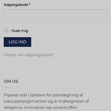
Påkrævet
Adgangskode
*
Husk mig
LOG IND
Mistet din adgangskode?
OM OS
Fliparas står i spidsen for planlægning af
luksusarrangementer og er indbegrebet af
elegance, innovation og uovertruffen