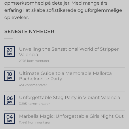
opmærksomhed på detaljer. Med mange års
erfaring i at skabe sofistikerede og uforglemmelige
oplevelser.
SENESTE NYHEDER
Unveiling the Sensational World of Stripper
20
jan
Valencia
til
2.176 kommentarer
Unveiling
the
Sensational
Ultimate Guide to a Memorable Mallorca
18
World
jan
Bachelorette Party
of
Stripper
til
451 kommentarer
Valencia
Ultimate
Guide
to
Unforgettable Stag Party in Vibrant Valencia
06
a
jan
Memorable
til
3.295 kommentarer
Mallorca
Unforgettable
Bachelorette
Stag
Party
Party
Marbella Magic: Unforgettable Girls Night Out
04
in
jan
Vibrant
til
11.447 kommentarer
Valencia
Marbella