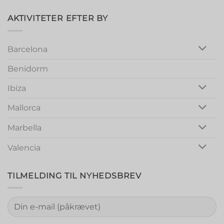
Magic:
Unforgettable
Girls
AKTIVITETER EFTER BY
Night
Out
Barcelona
Benidorm
Ibiza
Mallorca
Marbella
Valencia
TILMELDING TIL NYHEDSBREV