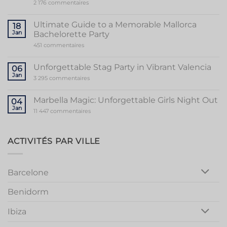
sur
2 176 commentaires
Unveiling
the
Sensational
Ultimate Guide to a Memorable Mallorca
18
World
Jan
Bachelorette Party
of
Stripper
sur
451 commentaires
Valencia
Ultimate
Guide
to
Unforgettable Stag Party in Vibrant Valencia
06
a
Jan
Memorable
sur
3 295 commentaires
Mallorca
Unforgettable
Bachelorette
Stag
Party
Party
Marbella Magic: Unforgettable Girls Night Out
04
in
Jan
Vibrant
sur
11 447 commentaires
Valencia
Marbella
Magic:
Unforgettable
Girls
ACTIVITÉS PAR VILLE
Night
Out
Barcelone
Benidorm
Ibiza