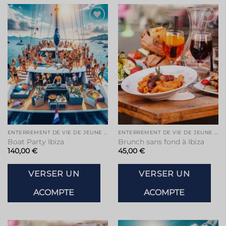
Ajouter
Ajouter
à la liste
à la liste
de
de
souhaits
souhaits
ENTERREMENT DE VIE DE JEUNE FILLE À IBIZA
ENTERREMENT DE VIE DE JEUNE FILLE À IBIZA
Boat Party Ibiza
Brunch sans fond à Ibiza
140,00
€
45,00
€
VERSER UN
VERSER UN
ACOMPTE
ACOMPTE