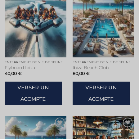
à la liste
à la liste
de
de
souhaits
souhaits
ENTERREMENT DE VIE DE JEUNE FILLE À IBIZA
ENTERREMENT DE VIE DE JEUNE FILLE À IBIZA
Flyboard Ibiza
Ibiza Beach Club
40,00
€
80,00
€
VERSER UN
VERSER UN
ACOMPTE
ACOMPTE
Ajouter
Ajouter
à la liste
à la liste