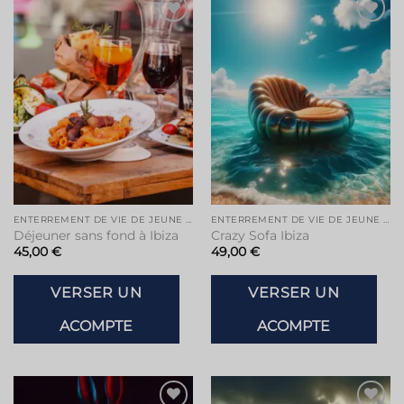
Ajouter
Ajouter
à la liste
à la liste
de
de
souhaits
souhaits
ENTERREMENT DE VIE DE JEUNE FILLE À IBIZA
ENTERREMENT DE VIE DE JEUNE FILLE À IBIZA
Déjeuner sans fond à Ibiza
Crazy Sofa Ibiza
45,00
€
49,00
€
VERSER UN
VERSER UN
ACOMPTE
ACOMPTE