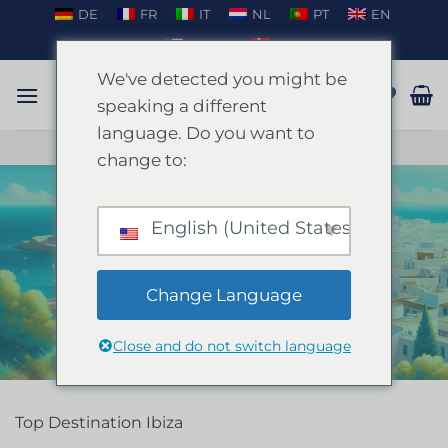
Passer
DE
FR
IT
NL
PT
EN
au
EN_US
DA
contenu
We've detected you might be
speaking a different
language. Do you want to
PARLER SUR WHATSAPP
change to:
English (United States)
ACCUEIL
/
IBIZA
FILTRER
Change Language
Close and do not switch language
Top Destination Ibiza