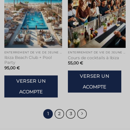
de
de
souhaits
souhaits
ENTERREMENT DE VIE DE JEUNE FILLE À IBIZA
ENTERREMENT DE VIE DE JEUNE FILLE À IBIZA
Ibiza Beach Club + Pool
Cours de cocktails à Ibiza
Party
55,00
€
95,00
€
VERSER UN
VERSER UN
ACOMPTE
ACOMPTE
1
2
3