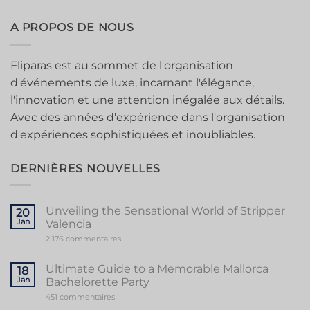
A PROPOS DE NOUS
Fliparas est au sommet de l'organisation
d'événements de luxe, incarnant l'élégance,
l'innovation et une attention inégalée aux détails.
Avec des années d'expérience dans l'organisation
d'expériences sophistiquées et inoubliables.
DERNIÈRES NOUVELLES
Unveiling the Sensational World of Stripper
20
Jan
Valencia
sur
2 176 commentaires
Unveiling
the
Sensational
Ultimate Guide to a Memorable Mallorca
18
World
Jan
Bachelorette Party
of
Stripper
sur
451 commentaires
Valencia
Ultimate