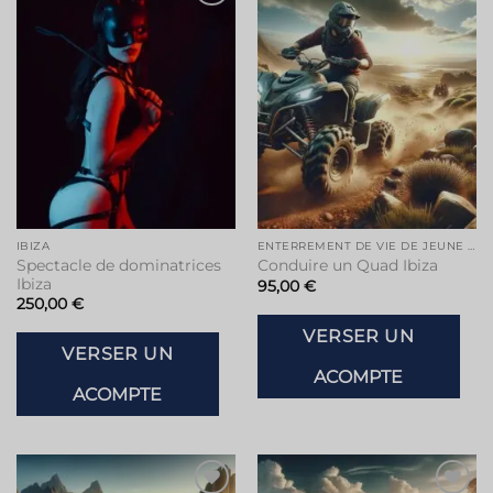
Ajouter
Ajouter
à la liste
à la liste
de
de
souhaits
souhaits
IBIZA
ENTERREMENT DE VIE DE JEUNE FILLE À IBIZA
Spectacle de dominatrices
Conduire un Quad Ibiza
Ibiza
95,00
€
250,00
€
VERSER UN
VERSER UN
ACOMPTE
ACOMPTE