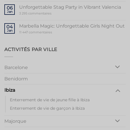
Guide
to
Unforgettable Stag Party in Vibrant Valencia
06
a
Jan
Memorable
sur
3 295 commentaires
Mallorca
Unforgettable
Bachelorette
Stag
Party
Party
Marbella Magic: Unforgettable Girls Night Out
04
in
Jan
Vibrant
sur
11 447 commentaires
Valencia
Marbella
Magic:
Unforgettable
Girls
ACTIVITÉS PAR VILLE
Night
Out
Barcelone
Benidorm
Ibiza
Enterrement de vie de jeune fille à Ibiza
Enterrement de vie de garçon à Ibiza
Majorque