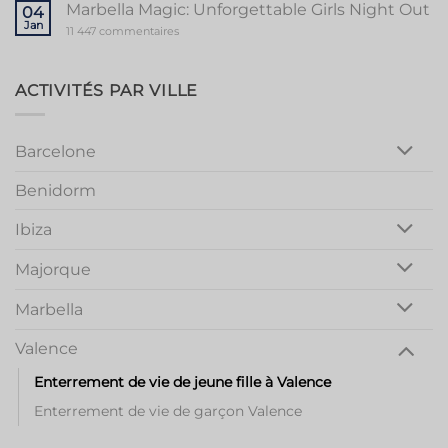
Party
Party
Marbella Magic: Unforgettable Girls Night Out
04
in
Jan
Vibrant
sur
11 447 commentaires
Valencia
Marbella
Magic:
Unforgettable
Girls
ACTIVITÉS PAR VILLE
Night
Out
Barcelone
Benidorm
Ibiza
Majorque
Marbella
Valence
Enterrement de vie de jeune fille à Valence
Enterrement de vie de garçon Valence