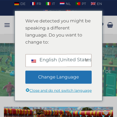
Passer
DE
FR
IT
NL
PT
EN
au
EN_US
DA
contenu
We've detected you might be
speaking a different
language. Do you want to
PARLER SUR WHATSAPP
change to:
English (United States)
Humour Amarillo Valence
ACCUEIL
/
VALENCE
/
ENTERREMENT DE VIE DE
JEUNE FILLE À VALENCE
Change Language
Close and do not switch language