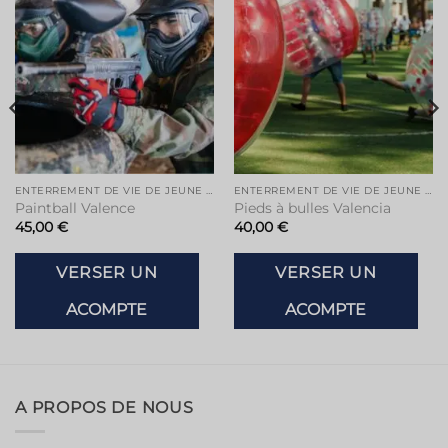
de
de
souhaits
souhaits
ENTERREMENT DE VIE DE JEUNE FILLE À VALENCE
ENTERREMENT DE VIE DE JEUNE FILLE À VALENCE
Paintball Valence
Pieds à bulles Valencia
45,00
€
40,00
€
VERSER UN
VERSER UN
ACOMPTE
ACOMPTE
A PROPOS DE NOUS