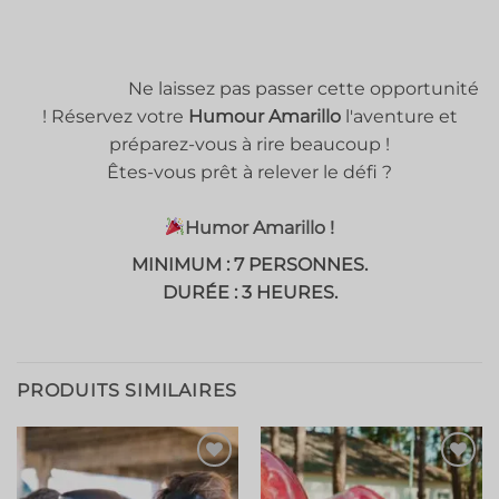
⠀⠀⠀⠀⠀
⠀⠀⠀⠀⠀⠀⠀⠀Ne laissez pas passer cette opportunité
! Réservez votre
Humour Amarillo
l'aventure et
préparez-vous à rire beaucoup !
Êtes-vous prêt à relever le défi ?
⠀⠀⠀⠀⠀⠀⠀⠀
Humor Amarillo !
MINIMUM : 7 PERSONNES.
DURÉE : 3 HEURES.
PRODUITS SIMILAIRES
Ajouter
Ajouter
à la liste
à la liste