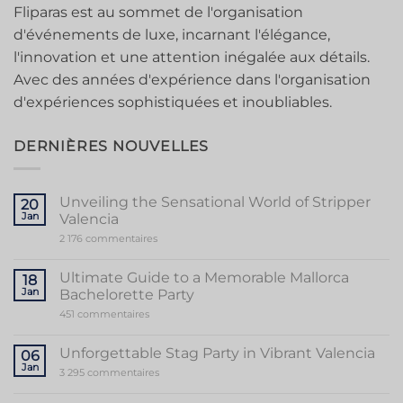
Fliparas est au sommet de l'organisation
d'événements de luxe, incarnant l'élégance,
l'innovation et une attention inégalée aux détails.
Avec des années d'expérience dans l'organisation
d'expériences sophistiquées et inoubliables.
DERNIÈRES NOUVELLES
Unveiling the Sensational World of Stripper
20
Jan
Valencia
sur
2 176 commentaires
Unveiling
the
Sensational
Ultimate Guide to a Memorable Mallorca
18
World
Jan
Bachelorette Party
of
Stripper
sur
451 commentaires
Valencia
Ultimate
Guide
to
Unforgettable Stag Party in Vibrant Valencia
06
a
Jan
Memorable
sur
3 295 commentaires
Mallorca
Unforgettable
Bachelorette
Stag