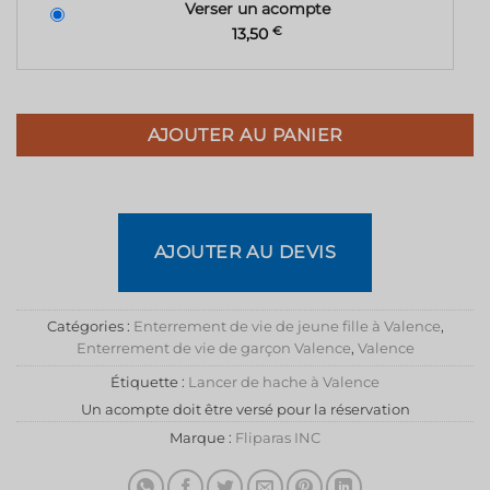
Verser un acompte
13,50
€
AJOUTER AU PANIER
AJOUTER AU DEVIS
Catégories :
Enterrement de vie de jeune fille à Valence
,
Enterrement de vie de garçon Valence
,
Valence
Étiquette :
Lancer de hache à Valence
Un acompte doit être versé pour la réservation
Marque :
Fliparas INC