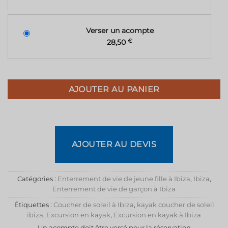
Verser un acompte
28,50
€
AJOUTER AU PANIER
AJOUTER AU DEVIS
Catégories :
Enterrement de vie de jeune fille à Ibiza
,
Ibiza
,
Enterrement de vie de garçon à Ibiza
Étiquettes :
Coucher de soleil à Ibiza
,
kayak coucher de soleil
ibiza
,
Excursion en kayak
,
Excursion en kayak à Ibiza
Un acompte doit être versé pour la réservation