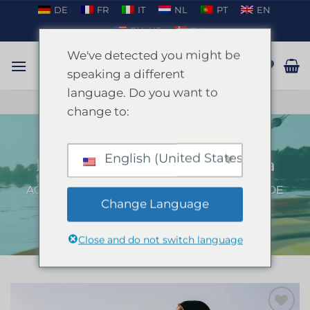
Passer
DE
FR
IT
NL
PT
EN
au
EN_US
DA
contenu
We've detected you might be
speaking a different
language. Do you want to
PARLER SUR WHATSAPP
change to:
English (United States)
Kayak et coucher de soleil Ibiza
ACCUEIL
/
IBIZA
/
ENTERREMENT DE VIE DE
JEUNE FILLE À IBIZA
Change Language
Close and do not switch language