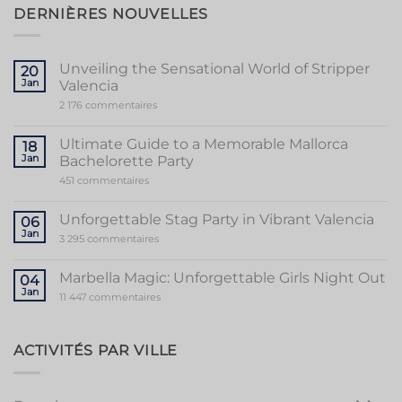
DERNIÈRES NOUVELLES
Unveiling the Sensational World of Stripper
20
Jan
Valencia
sur
2 176 commentaires
Unveiling
the
Sensational
Ultimate Guide to a Memorable Mallorca
18
World
Jan
Bachelorette Party
of
Stripper
sur
451 commentaires
Valencia
Ultimate
Guide
to
Unforgettable Stag Party in Vibrant Valencia
06
a
Jan
Memorable
sur
3 295 commentaires
Mallorca
Unforgettable
Bachelorette
Stag
Party
Party
Marbella Magic: Unforgettable Girls Night Out
04
in
Jan
Vibrant
sur
11 447 commentaires
Valencia
Marbella
Magic:
Unforgettable
Girls
ACTIVITÉS PAR VILLE
Night
Out