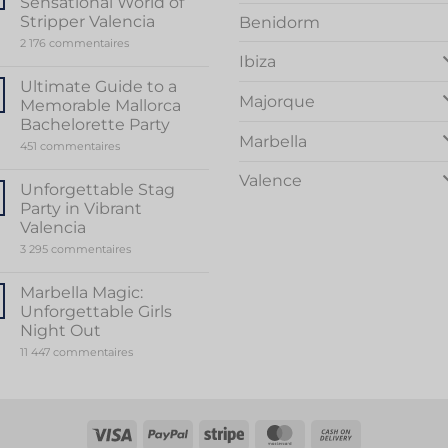
Sensational World of
Stripper Valencia
Benidorm
sur
2 176 commentaires
Unveiling
Ibiza
the
Sensational
Ultimate Guide to a
World
Majorque
Memorable Mallorca
of
Stripper
Bachelorette Party
Valencia
Marbella
sur
451 commentaires
Ultimate
Guide
Valence
to
Unforgettable Stag
a
Party in Vibrant
Memorable
Mallorca
Valencia
Bachelorette
sur
3 295 commentaires
Party
Unforgettable
Stag
Party
Marbella Magic:
in
Unforgettable Girls
Vibrant
Valencia
Night Out
sur
11 447 commentaires
Marbella
Magic:
Unforgettable
Girls
Night
Out
Visa
PayPal
Rayure
MasterCard
Contre