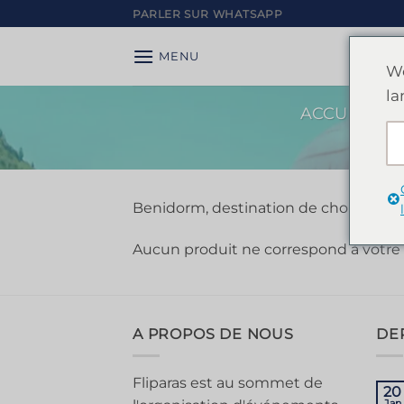
Passer
PARLER SUR WHATSAPP
au
contenu
MENU
We
la
ACCUEIL
/
Benidorm, destination de choix pour 
Aucun produit ne correspond à votre 
A PROPOS DE NOUS
DE
Fliparas est au sommet de
20
Jan