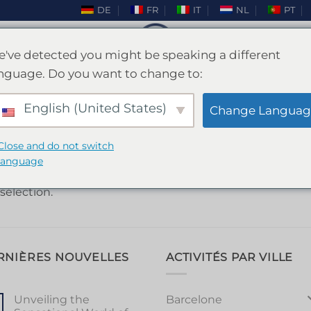
DE
FR
IT
NL
PT
've detected you might be speaking a different
nguage. Do you want to change to:
BENIDORM
/
ENTERREMENT DE VIE DE GARÇO
English (United States)
FILTRER
Change Languag
Close and do not switch
les enterrements de vie de garçon - Stag Party Benidor
language
sélection.
RNIÈRES NOUVELLES
ACTIVITÉS PAR VILLE
Barcelone
Unveiling the