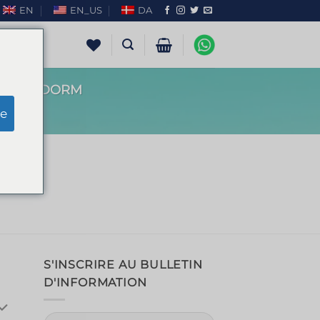
EN
EN_US
DA
N BENIDORM
e
m
S'INSCRIRE AU BULLETIN
D'INFORMATION