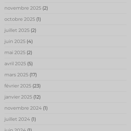
novembre 2025
(2)
octobre 2025
(1)
juillet 2025
(2)
juin 2025
(4)
mai 2025
(2)
avril 2025
(5)
mars 2025
(17)
février 2025
(23)
janvier 2025
(12)
novembre 2024
(1)
juillet 2024
(1)
juin 2024
(1)