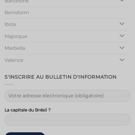
Barcelone
Benidorm
Ibiza
Majorque
Marbella
Valence
S'INSCRIRE AU BULLETIN D'INFORMATION
La capitale du Brésil ?