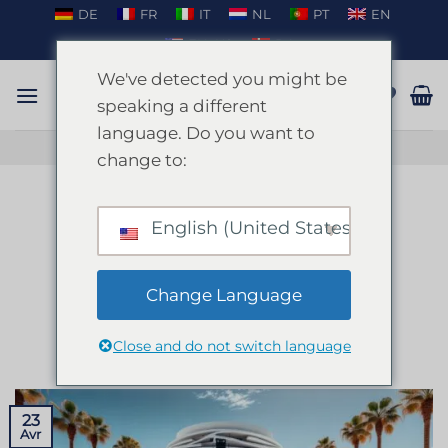
Passer
DE
FR
IT
NL
PT
EN
au
EN_US
DA
contenu
We've detected you might be
speaking a different
language. Do you want to
PARLER SUR WHATSAPP
change to:
ARCHIVES PAR TAGS:
USHUAIA
English (United States)
IBIZA CLUB USHUAIA
,
VIE NOCTURNE
Ushuaia : L'expérience ultime des
Change Language
clubs à Ibiza
Close and do not switch language
PUBLIÉ LE
AVRIL 23, 2024
PAR
ENKI
23
Avr