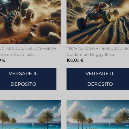
 DI ADDIO AL NUBILATO A IBIZA
FESTA DI ADDIO AL NUBILATO A IB
are un Quad Ibiza
Guidare un Buggy Ibiza
0
€
180,00
€
VERSARE IL
VERSARE IL
DEPOSITO
DEPOSITO
Aggiungi
Aggiu
alla lista
alla li
dei
dei
desideri
deside