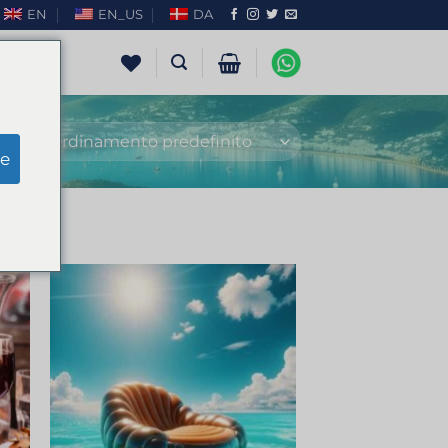
EN
EN_US
DA
e
ngi
Aggiungi
sta
alla lista
dei
ri
desideri