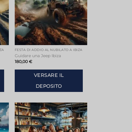
IZA
FESTA DI ADDIO AL NUBILATO A IBIZA
Guidare una Jeep Ibiza
180,00
€
VERSARE IL
DEPOSITO
ngi
Aggiungi
sta
alla lista
dei
ri
desideri