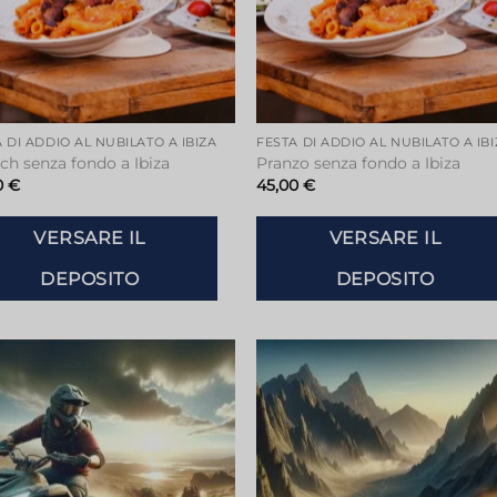
 DI ADDIO AL NUBILATO A IBIZA
FESTA DI ADDIO AL NUBILATO A IB
ch senza fondo a Ibiza
Pranzo senza fondo a Ibiza
0
€
45,00
€
VERSARE IL
VERSARE IL
DEPOSITO
DEPOSITO
Aggiungi
Aggiu
alla lista
alla li
dei
dei
desideri
deside