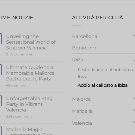
IME NOTIZIE
ATTIVITÀ PER CITTÀ
Barcellona
Unveiling the
Sensational World of
Stripper Valencia
Benidorm
su
2.176 commenti
Unveiling
Ibiza
the
Sensational
Ultimate Guide to a
Festa di addio al nubilato a
World
Memorable Mallorca
of
Ibiza
Stripper
Bachelorette Party
Valencia
Addio al celibato a Ibiza
su
451 commenti
Ultimate
Guide
to
Unforgettable Stag
Maiorca
a
Party in Vibrant
Memorable
Mallorca
Valencia
Marbella
Bachelorette
su
3.295 commenti
Party
Unforgettable
Valencia
Stag
Party
Marbella Magic:
in