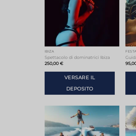
IBIZA
FESTA
Spettacolo di dominatrici Ibiza
Guid
250,00
€
95,0
VERSARE IL
DEPOSITO
Aggiungi
alla lista
dei
desideri