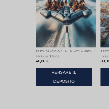
FESTA DI ADDIO AL NUBILATO A IBIZA
FESTA
Flyboard Ibiza
Ibiz
40,00
€
80,0
VERSARE IL
DEPOSITO