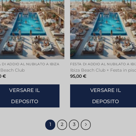
 DI ADDIO AL NUBILATO A IBIZA
FESTA DI ADDIO AL NUBILATO A IB
a Beach Club
Ibiza Beach Club + Festa in pis
0
€
95,00
€
VERSARE IL
VERSARE IL
DEPOSITO
DEPOSITO
1
2
3