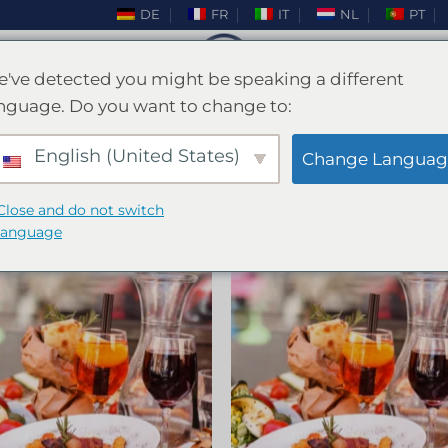
DE
FR
IT
NL
PT
've detected you might be speaking a different
nguage. Do you want to change to:
CASA
/
IBIZA
/
ADDIO AL CELIBATO A IBIZA
English (United States)
FILTRA
Change Languag
Close and do not switch
io al celibato a Ibiza!
language
Aggiungi
Aggiu
alla lista
alla li
dei
dei
desideri
deside