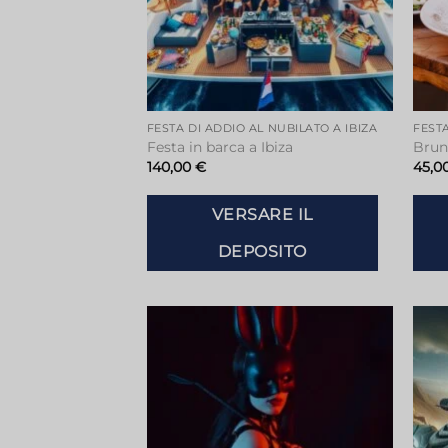
FESTA DI ADDIO AL NUBILATO A IBIZA
FESTA
Festa in barca a Ibiza
Brun
140,00
€
45,0
VERSARE IL
DEPOSITO
Aggiungi
alla lista
dei
desideri