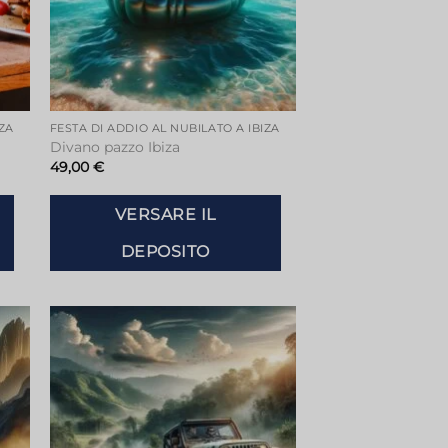
IZA
FESTA DI ADDIO AL NUBILATO A IBIZA
Divano pazzo Ibiza
49,00
€
VERSARE IL
DEPOSITO
ngi
Aggiungi
sta
alla lista
dei
ri
desideri