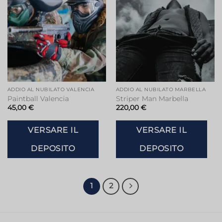
dei
dei
desideri
desideri
ADDIO AL NUBILATO VALENCIA
ADDIO AL NUBILATO MARBELLA
Paintball Valencia
Striper Man Marbella
45,00
€
220,00
€
VERSARE IL
VERSARE IL
DEPOSITO
DEPOSITO
1
2