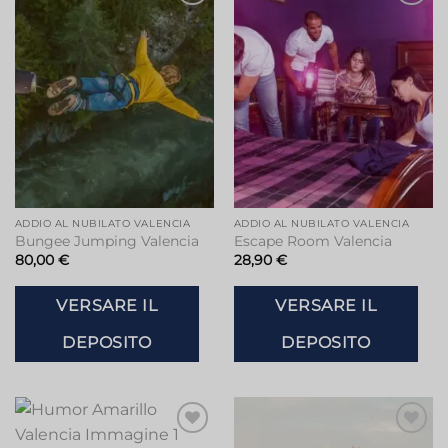
Aggiungi
Aggiungi
alla lista
alla lista
dei
dei
desideri
desideri
ADDIO AL NUBILATO VALENCIA
ADDIO AL NUBILATO VALENCIA
Bungee Jumping Valencia
Escape Room Valencia
80,00
€
28,90
€
VERSARE IL
VERSARE IL
DEPOSITO
DEPOSITO
Aggiungi
Aggiungi