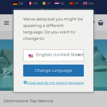
Salta
DE
FR
IT
NL
PT
EN
ai
EN_US
DA
contenuti
We've detected you might be
speaking a different
language. Do you want to
PARLARE SU WHATSAPP
change to:
English (United States)
CASA
/
VALENCIA
FILTRA
Change Language
Close and do not switch language
Destinazione Top Valencia