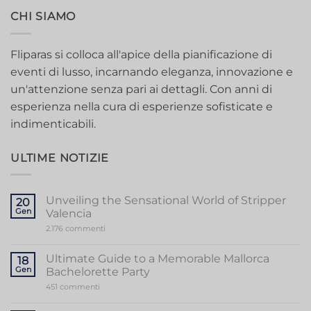
CHI SIAMO
Fliparas si colloca all'apice della pianificazione di
eventi di lusso, incarnando eleganza, innovazione e
un'attenzione senza pari ai dettagli. Con anni di
esperienza nella cura di esperienze sofisticate e
indimenticabili.
ULTIME NOTIZIE
Unveiling the Sensational World of Stripper
20
Gen
Valencia
su
2.176 commenti
Unveiling
the
Sensational
Ultimate Guide to a Memorable Mallorca
18
World
Gen
Bachelorette Party
of
Stripper
su
451 commenti
Valencia
Ultimate
Guide