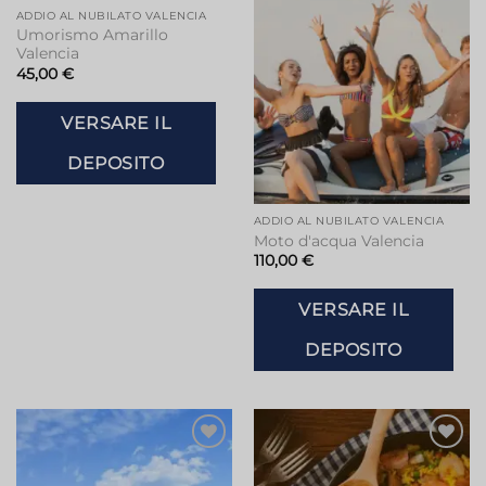
alla lista
alla lista
ADDIO AL NUBILATO VALENCIA
dei
dei
Umorismo Amarillo
desideri
desideri
Valencia
45,00
€
VERSARE IL
DEPOSITO
ADDIO AL NUBILATO VALENCIA
Moto d'acqua Valencia
110,00
€
VERSARE IL
DEPOSITO
Aggiungi
Aggiungi
alla lista
alla lista