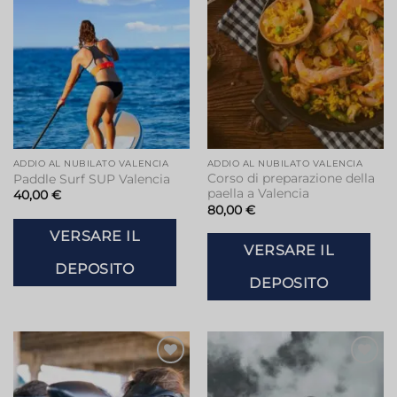
dei
dei
desideri
desideri
ADDIO AL NUBILATO VALENCIA
ADDIO AL NUBILATO VALENCIA
Corso di preparazione della
Paddle Surf SUP Valencia
paella a Valencia
40,00
€
80,00
€
VERSARE IL
VERSARE IL
DEPOSITO
DEPOSITO
Aggiungi
Aggiungi
alla lista
alla lista