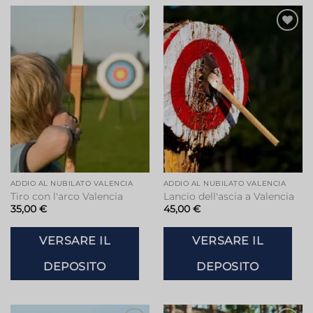
Aggiungi
Aggiungi
alla lista
alla lista
dei
dei
desideri
desideri
ADDIO AL NUBILATO VALENCIA
ADDIO AL NUBILATO VALENCIA
Tiro con l'arco Valencia
Lancio dell'ascia a Valencia
35,00
€
45,00
€
VERSARE IL
VERSARE IL
DEPOSITO
DEPOSITO