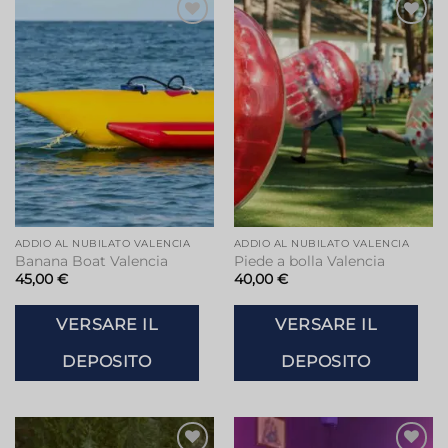
Aggiungi
Aggiungi
alla lista
alla lista
dei
dei
desideri
desideri
ADDIO AL NUBILATO VALENCIA
ADDIO AL NUBILATO VALENCIA
Banana Boat Valencia
Piede a bolla Valencia
45,00
€
40,00
€
VERSARE IL
VERSARE IL
DEPOSITO
DEPOSITO