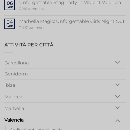
to
Unforgettable Stag Party in Vibrant Valencia
06
a
Gen
Memorable
su
3.295 commenti
Mallorca
Unforgettable
Bachelorette
Stag
Party
Party
Marbella Magic: Unforgettable Girls Night Out
04
in
Gen
Vibrant
su
11.447 commenti
Valencia
Marbella
Magic:
Unforgettable
Girls
ATTIVITÀ PER CITTÀ
Night
Out
Barcellona
Benidorm
Ibiza
Maiorca
Marbella
Valencia
Addio al nubilato Valencia