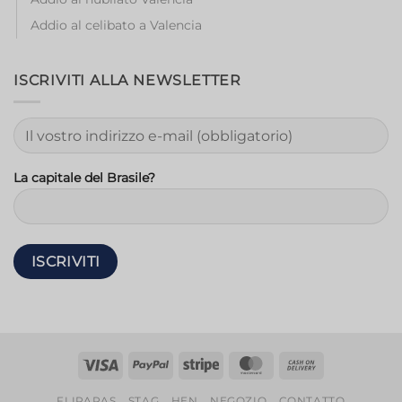
Addio al celibato a Valencia
ISCRIVITI ALLA NEWSLETTER
La capitale del Brasile?
Visto
PayPal
Striscia
MasterCard
Contanti
alla
FLIPARAS
STAG
HEN
NEGOZIO
CONTATTO