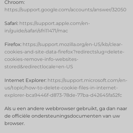
Chroom:
https://support.google.com/accounts/answer/32050
Safari:
https://support.apple.com/en-
in/guide/safari/sfri11471/mac
Firefox:
https://support.mozilla.org/en-US/kb/clear-
cookies-and-site-data-firefox?redirectslug=delete-
cookies-remove-info-websites-
stored&redirectlocale=en-US
Internet Explorer:
https://support.microsoft.com/en-
us/topic/how-to-delete-cookie-files-in-internet-
explorer-bca9446f-d873-78de-77ba-d42645fa52fc
Als u een andere webbrowser gebruikt, ga dan naar
de officiële ondersteuningsdocumenten van uw
browser.