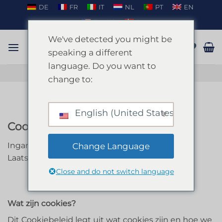
Ga
DE
FR
IT
NL
PT
EN
naar
EN_US
DA
inhoud
We've detected you might be
speaking a different
language. Do you want to
PRATEN OP WHATSAPP
change to:
English (United States)
Cookiebeleid
Ingangsdatum: 26-maa-2024
Change Language
Laatst bijgewerkt: 26-ma-2024
Close and do not switch language
Wat zijn cookies?
Dit Cookiebeleid legt uit wat cookies zijn en hoe we