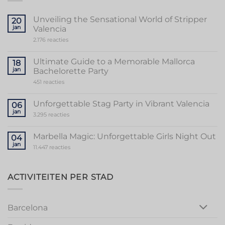
Unveiling the Sensational World of Stripper
20
jan
Valencia
op
2.176 reacties
Unveiling
the
Sensational
Ultimate Guide to a Memorable Mallorca
18
World
jan
Bachelorette Party
of
Stripper
op
451 reacties
Valencia
Ultimate
Guide
to
Unforgettable Stag Party in Vibrant Valencia
06
a
jan
Memorable
op
3.295 reacties
Mallorca
Unforgettable
Bachelorette
Stag
Party
Party
Marbella Magic: Unforgettable Girls Night Out
04
in
jan
Vibrant
op
11.447 reacties
Valencia
Marbella
Magic:
Unforgettable
Girls
ACTIVITEITEN PER STAD
Night
Out
Barcelona