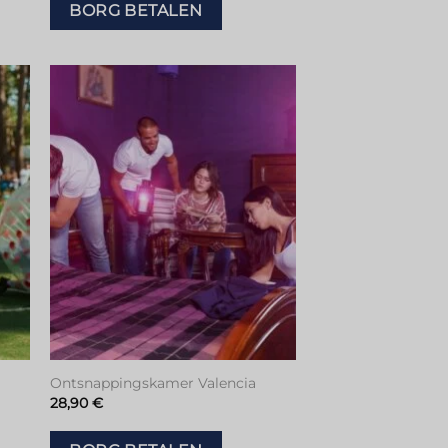
BORG BETALEN
en
Toevoegen
aan
tje
verlanglijstje
Ontsnappingskamer Valencia
28,90
€