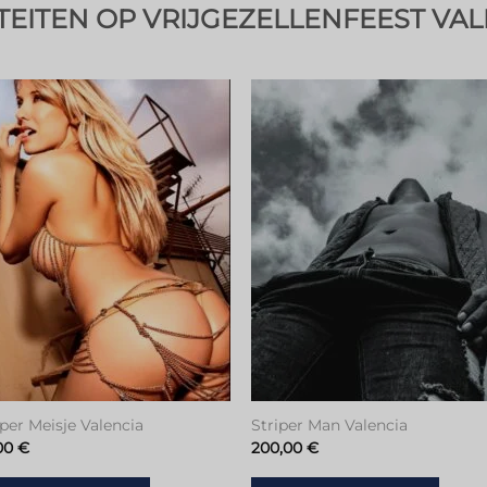
ITEITEN OP VRIJGEZELLENFEEST VAL
Toevoegen
Toevoeg
aan
aan
verlanglijstje
verlanglijs
per Meisje Valencia
Striper Man Valencia
00
€
200,00
€