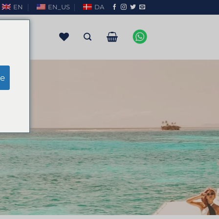
EN
EN_US
DA
e
ier
 VEEL MEER!