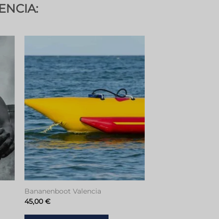
ENCIA:
en
Toevoegen
aan
tje
verlanglijstje
Bananenboot Valencia
45,00
€