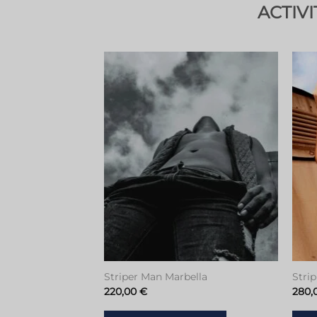
ACTIV
Toevoegen
aan
verlanglijstje
Striper Man Marbella
Strip
220,00
€
280,