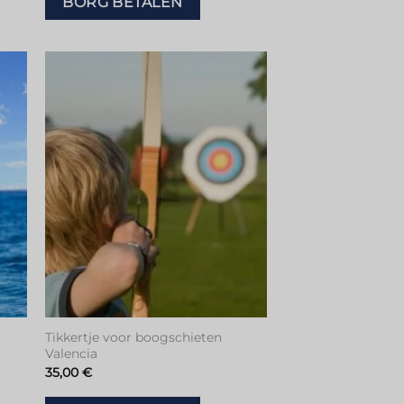
BORG BETALEN
en
Toevoegen
aan
tje
verlanglijstje
Tikkertje voor boogschieten
Valencia
35,00
€