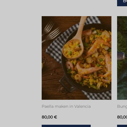
B
Toevoegen
aan
verlanglijstje
Paella maken in Valencia
Bung
80,00
€
80,0