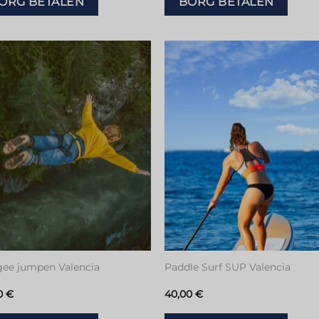
ORG BETALEN
BORG BETALEN
Toevoegen
Toevoeg
aan
aan
verlanglijstje
verlanglijs
ee jumpen Valencia
Paddle Surf SUP Valencia
0
€
40,00
€