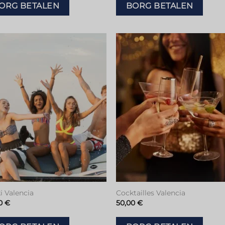
ORG BETALEN
BORG BETALEN
Toevoegen
Toevoeg
aan
aan
verlanglijstje
verlanglijs
i Valencia
Cocktailles Valencia
00
€
50,00
€