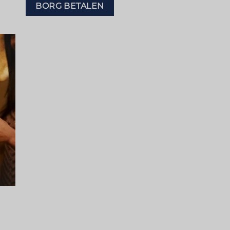
BORG BETALEN
en
tje