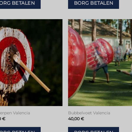
ORG BETALEN
BORG BETALEN
Toevoegen
Toevoeg
aan
aan
verlanglijstje
verlanglijs
werpen Valencia
Bubbelvoet Valencia
0
€
40,00
€