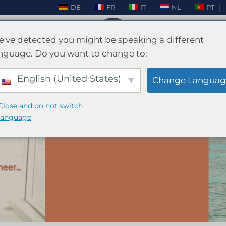
DE
FR
IT
NL
PT
've detected you might be speaking a different
nguage. Do you want to change to:
English (United States)
Change Languag
VRIJGEZELLENFEEST VALENCIA
Close and do not switch
language
tspan en maak plez
DDELEN, BOOTFEESTEN, ACCOMMODATIE, MUZIEK EN NOG
CONTACT OPNEMEN!