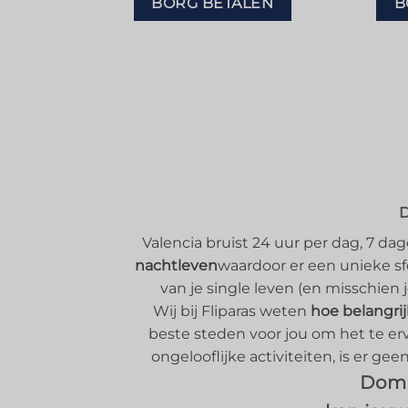
BORG BETALEN
B
D
Valencia bruist 24 uur per dag, 7 d
nachtleven
waardoor er een unieke sfe
van je single leven (en misschien 
Wij bij Fliparas weten
hoe belangrij
beste steden voor jou om het te er
ongelooflijke activiteiten, is er gee
Domp