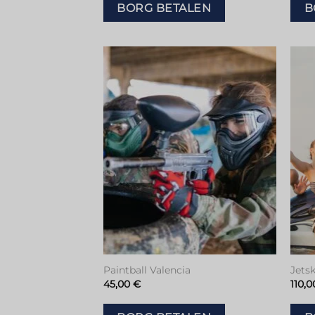
BORG BETALEN
B
Toevoegen
aan
verlanglijstje
Paintball Valencia
Jetsk
45,00
€
110,