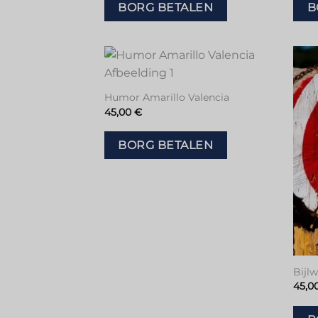
BORG BETALEN
B
Toevoegen
aan
Humor Amarillo Valencia
verlanglijstje
45,00
€
BORG BETALEN
Bijl
45,0