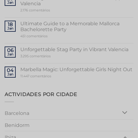
Jan
Valencia
em
2.176 comentários
Unveiling
the
Sensational
Ultimate Guide to a Memorable Mallorca
18
World
Jan
Bachelorette Party
of
Stripper
em
451 comentários
Valencia
Ultimate
Guide
to
Unforgettable Stag Party in Vibrant Valencia
06
a
Jan
Memorable
em
3.295 comentários
Mallorca
Unforgettable
Bachelorette
Stag
Party
Party
Marbella Magic: Unforgettable Girls Night Out
04
in
Jan
Vibrant
em
11.447 comentários
Valencia
Marbella
Magic:
Unforgettable
Girls
ACTIVIDADES POR CIDADE
Night
Out
Barcelona
Benidorm
Ibiza