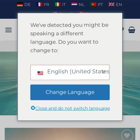
Saltar
DE
FR
IT
NL
PT
EN
para
EN_US
DA
o
We've detected you might be
conteúdo
speaking a different
language. Do you want to
CONVERSAR NO WHATSAPP
change to:
English (United States)
Paddle Surf SUP Ibiza
INÍCIO
/
IBIZA
/
FESTA DE DESPEDIDA DE
SOLTEIRA EM IBIZA
Change Language
Close and do not switch language