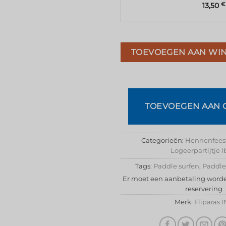
13,50
€
TOEVOEGEN AAN WI
TOEVOEGEN AAN 
Categorieën:
Hennenfeest
Logeerpartijtje I
Tags:
Paddle surfen
,
Paddle 
Er moet een aanbetaling word
reservering
Merk:
Fliparas 