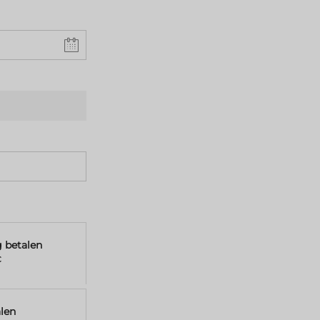
g betalen
€
len