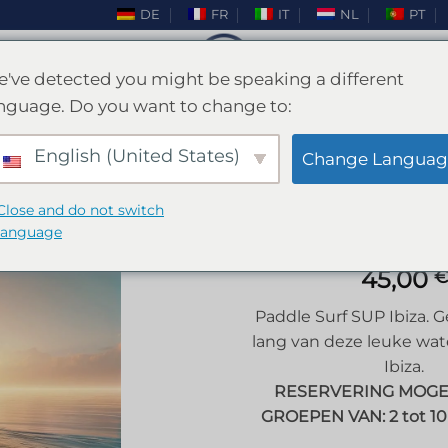
DE
FR
IT
NL
PT
've detected you might be speaking a different
nguage. Do you want to change to:
Paddle surf SUP Ibiza
English (United States)
Change Languag
HOME
/
IBIZA
/
HENNENFEEST IBIZA
Close and do not switch
language
45,00
€
Toevoegen
Paddle Surf SUP Ibiza. 
aan
lang van deze leuke wate
verlanglijstje
Ibiza.
RESERVERING MOGE
GROEPEN VAN: 2 tot 1