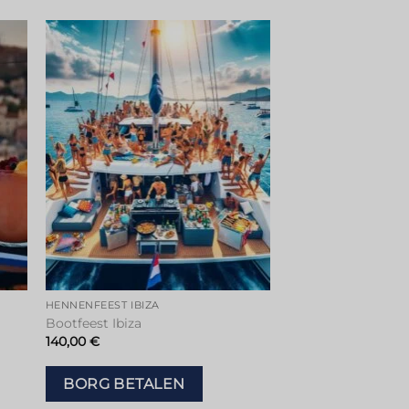
en
Toevoegen
aan
tje
verlanglijstje
HENNENFEEST IBIZA
Bootfeest Ibiza
140,00
€
BORG BETALEN