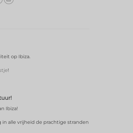
eit op Ibiza.
stje
!
tuur!
n Ibiza!
 in alle vrijheid de prachtige stranden