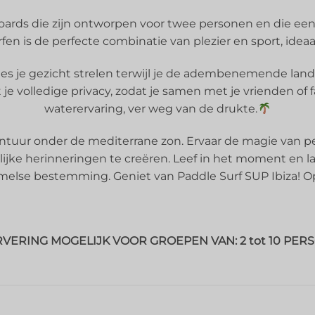
ards die zijn ontworpen voor twee personen en die een 
en is de perfecte combinatie van plezier en sport, ideaal
bries je gezicht strelen terwijl je de adembenemende la
je volledige privacy, zodat je samen met je vrienden of
waterervaring, ver weg van de drukte.
ntuur onder de mediterrane zon. Ervaar de magie van p
ke herinneringen te creëren. Leef in het moment en la
lse bestemming. Geniet van Paddle Surf SUP Ibiza! Op j
VERING MOGELIJK VOOR GROEPEN VAN: 2 tot 10 PER