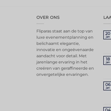
OVER ONS
LA
Fliparas staat aan de top van
20
luxe evenementplanning en
jan
belichaamt elegantie,
innovatie en ongeëvenaarde
aandacht voor detail. Met
18
jarenlange ervaring in het
jan
creëren van geraffineerde en
onvergetelijke ervaringen.
06
jan
04