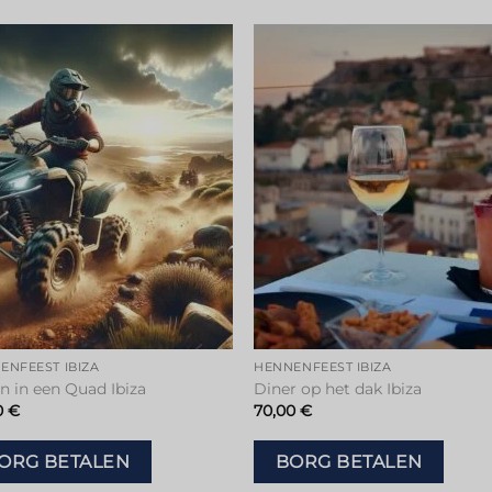
Toevoegen
Toevoeg
aan
aan
verlanglijstje
verlanglijs
ENFEEST IBIZA
HENNENFEEST IBIZA
en in een Quad Ibiza
Diner op het dak Ibiza
0
€
70,00
€
ORG BETALEN
BORG BETALEN