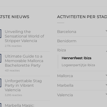
ATSTE NIEUWS
ACTIVITEITEN PER STA
Barcelona
Unveiling the
Sensational World of
Stripper Valencia
Benidorm
op
2.176 reacties
Unveiling
Ibiza
the
Sensational
Ultimate Guide to a
Hennenfeest Ibiza
World
Memorable Mallorca
of
Stripper
Logeerpartijtje Ibiza
Bachelorette Party
Valencia
op
451 reacties
Ultimate
Mallorca
Guide
to
Unforgettable Stag
a
Party in Vibrant
Marbella
Memorable
Mallorca
Valencia
Bachelorette
Valencia
op
3.295 reacties
Party
Unforgettable
Stag
Party
Marbella Magic: