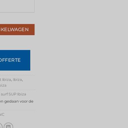
NKELWAGEN
OFFERTE
 Ibiza
,
Ibiza
,
biza
surf SUP Ibiza
en gedaan voor de
INC