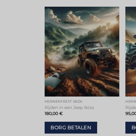
Toevoegen
Toevoegen
aan
aan
verlanglijstje
verlanglijstje
A
HENNENFEEST IBIZA
HENN
Rijden in een Jeep Ibiza
Rijd
180,00
€
95,0
ALEN
BORG BETALEN
B