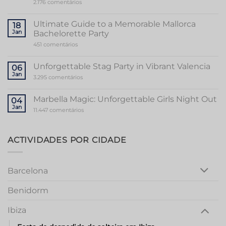
em
2.176 comentários
Unveiling
the
Sensational
Ultimate Guide to a Memorable Mallorca
18
World
Jan
Bachelorette Party
of
Stripper
em
451 comentários
Valencia
Ultimate
Guide
to
Unforgettable Stag Party in Vibrant Valencia
06
a
Jan
Memorable
em
3.295 comentários
Mallorca
Unforgettable
Bachelorette
Stag
Party
Party
Marbella Magic: Unforgettable Girls Night Out
04
in
Jan
Vibrant
em
11.447 comentários
Valencia
Marbella
Magic:
Unforgettable
Girls
ACTIVIDADES POR CIDADE
Night
Out
Barcelona
Benidorm
Ibiza