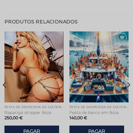
PRODUTOS RELACIONADOS
Adicionar
Adicionar
à lista de
à lista de
desejos
desejos
FESTA DE DESPEDIDA DE SOLTEIRA EM IBIZA
FESTA DE DESPEDIDA DE SOLTEIRA EM IBIZA
Rapariga stripper Ibiza
Festa de barco em Ibiza
250,00
€
140,00
€
PAGAR
PAGAR