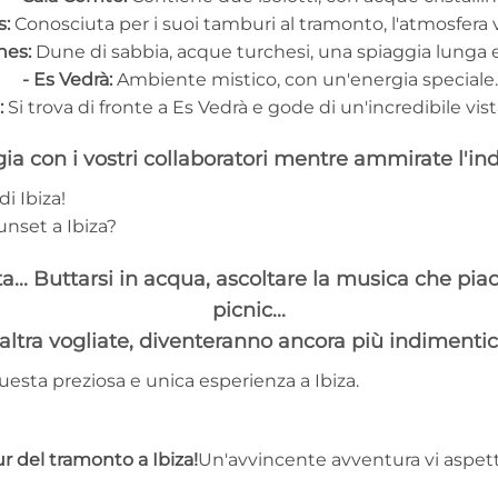
s:
Conosciuta per i suoi tamburi al tramonto, l'atmosfera 
nes:
Dune di sabbia, acque turchesi, una spiaggia lunga 
- Es Vedrà:
Ambiente mistico, con un'energia speciale
:
Si trova di fronte a Es Vedrà e gode di un'incredibile vis
a con i vostri collaboratori mentre ammirate l'inde
i Ibiza!
unset a Ibiza?
a... Buttarsi in acqua, ascoltare la musica che piac
picnic...
i altra vogliate, diventeranno ancora più indimentica
esta preziosa e unica esperienza a Ibiza.
ur del tramonto a Ibiza!
Un'avvincente avventura vi aspett