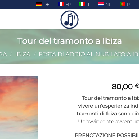
DE
FR
IT
NL
PT
Tour del tramonto a Ibiza
SA
/
IBIZA
/
FESTA DI ADDIO AL NUBILATO A IB
80,00
€
Tour del tramonto a Ibi
vivere un'esperienza indi
tramonti di Ibiza sono ciò
Un'avvincente avventura
PRENOTAZIONE POSSIBI