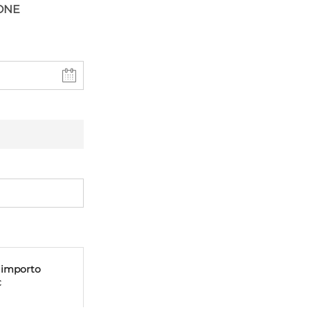
SONE
o importo
€