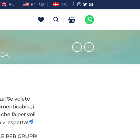
EN
EN_US
DA
IZA
za! Se volete
menticabile, i
 che fa per voi!
 vi aspetta!
LE PER GRUPPI