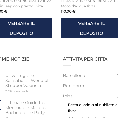
 DI ADDIO AL NUBILATO A IBIZA
FESTA DI ADDIO AL NUBILATO A IB
in jeep con pranzo Ibiza
Moto d'acqua Ibiza
00
€
110,00
€
VERSARE IL
VERSARE IL
DEPOSITO
DEPOSITO
IME NOTIZIE
ATTIVITÀ PER CITTÀ
Barcellona
Unveiling the
Sensational World of
Stripper Valencia
Benidorm
su
2.176 commenti
Unveiling
Ibiza
the
Sensational
Ultimate Guide to a
Festa di addio al nubilato a
World
Memorable Mallorca
of
Ibiza
Stripper
Bachelorette Party
Valencia
su