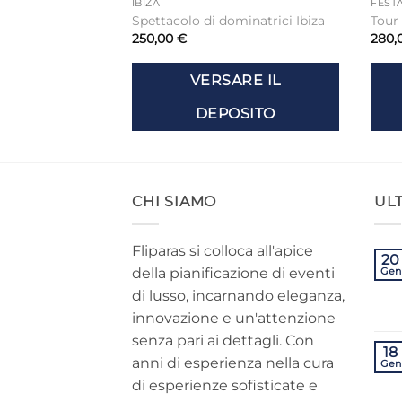
IBIZA
FESTA
Spettacolo di dominatrici Ibiza
Tour 
250,00
€
280,
VERSARE IL
DEPOSITO
CHI SIAMO
ULT
Fliparas si colloca all'apice
20
della pianificazione di eventi
Gen
di lusso, incarnando eleganza,
innovazione e un'attenzione
senza pari ai dettagli. Con
18
anni di esperienza nella cura
Gen
di esperienze sofisticate e