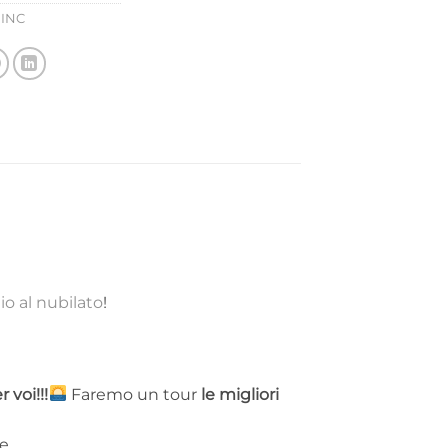
 INC
io al nubilato
!
 voi!!!
Faremo un tour
le migliori
e.