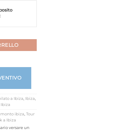
posito
€
RRELLO
VENTIVO
ilato a Ibiza
,
Ibiza
,
 Ibiza
amonto ibiza
,
Tour
k a Ibiza
ario versare un