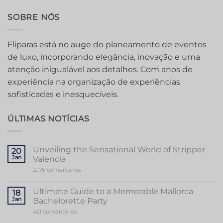
SOBRE NÓS
Fliparas está no auge do planeamento de eventos
de luxo, incorporando elegância, inovação e uma
atenção inigualável aos detalhes. Com anos de
experiência na organização de experiências
sofisticadas e inesquecíveis.
ÚLTIMAS NOTÍCIAS
Unveiling the Sensational World of Stripper
20
Jan
Valencia
em
2.176 comentários
Unveiling
the
Sensational
Ultimate Guide to a Memorable Mallorca
18
World
Jan
Bachelorette Party
of
Stripper
em
451 comentários
Valencia
Ultimate