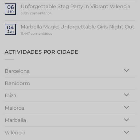
Guide
to
Unforgettable Stag Party in Vibrant Valencia
06
a
Jan
Memorable
em
3.295 comentários
Mallorca
Unforgettable
Bachelorette
Stag
Party
Party
Marbella Magic: Unforgettable Girls Night Out
04
in
Jan
Vibrant
em
11.447 comentários
Valencia
Marbella
Magic:
Unforgettable
Girls
ACTIVIDADES POR CIDADE
Night
Out
Barcelona
Benidorm
Ibiza
Maiorca
Marbella
Valência