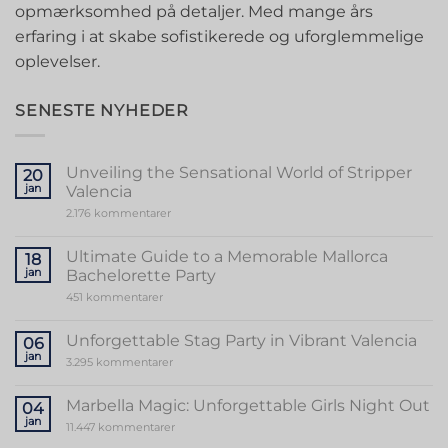
opmærksomhed på detaljer. Med mange års
erfaring i at skabe sofistikerede og uforglemmelige
oplevelser.
SENESTE NYHEDER
Unveiling the Sensational World of Stripper
20
jan
Valencia
til
2.176 kommentarer
Unveiling
the
Sensational
Ultimate Guide to a Memorable Mallorca
18
World
jan
Bachelorette Party
of
Stripper
til
451 kommentarer
Valencia
Ultimate
Guide
to
Unforgettable Stag Party in Vibrant Valencia
06
a
jan
Memorable
til
3.295 kommentarer
Mallorca
Unforgettable
Bachelorette
Stag
Party
Party
Marbella Magic: Unforgettable Girls Night Out
04
in
jan
Vibrant
til
11.447 kommentarer
Valencia
Marbella