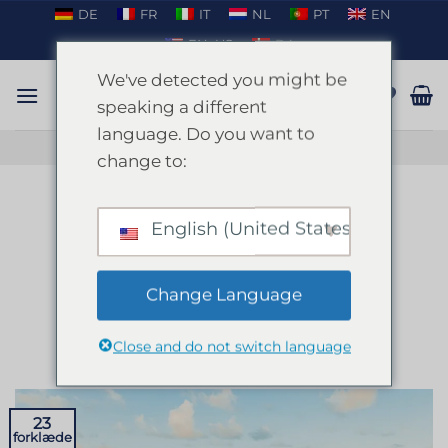
Fortsæt
DE
FR
IT
NL
PT
EN
til
EN_US
DA
indhold
We've detected you might be
speaking a different
language. Do you want to
TAL PÅ WHATSAPP
change to:
MÅNEDLIGE ARKIVER:
APRIL 2024
English (United States)
REJSER
Bådfester på Mallorca: En
Change Language
uforglemmelig oplevelse
Close and do not switch language
UDGIVET DEN
APRIL 23, 2024
AF
ENKI
23
forklæde