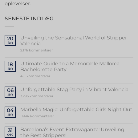
oplevelser.
SENESTE INDLÆG
Unveiling the Sensational World of Stripper
20
jan
Valencia
til
2.176 kommentarer
Unveiling
the
Sensational
Ultimate Guide to a Memorable Mallorca
18
World
jan
Bachelorette Party
of
Stripper
til
451 kommentarer
Valencia
Ultimate
Guide
to
Unforgettable Stag Party in Vibrant Valencia
06
a
jan
Memorable
til
3.295 kommentarer
Mallorca
Unforgettable
Bachelorette
Stag
Party
Party
Marbella Magic: Unforgettable Girls Night Out
04
in
jan
Vibrant
til
11.447 kommentarer
Valencia
Marbella
Magic:
Unforgettable
Barcelona’s Event Extravaganza: Unveiling
31
Girls
dec
the Best Strippers!
Night