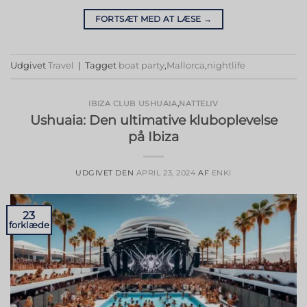
FORTSÆT MED AT LÆSE
→
Udgivet
Travel
|
Tagget
boat party
,
Mallorca
,
nightlife
IBIZA CLUB USHUAIA
,
NATTELIV
Ushuaia: Den ultimative kluboplevelse
på Ibiza
UDGIVET DEN
APRIL 23, 2024
AF
ENKI
23
forklæde