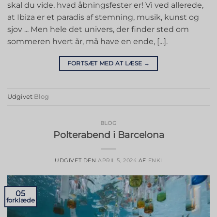
skal du vide, hvad åbningsfester er! Vi ved allerede,
at Ibiza er et paradis af stemning, musik, kunst og
sjov ... Men hele det univers, der finder sted om
sommeren hvert år, må have en ende, [...].
FORTSÆT MED AT LÆSE
→
Udgivet
Blog
BLOG
Polterabend i Barcelona
UDGIVET DEN
APRIL 5, 2024
AF
ENKI
05
forklæde