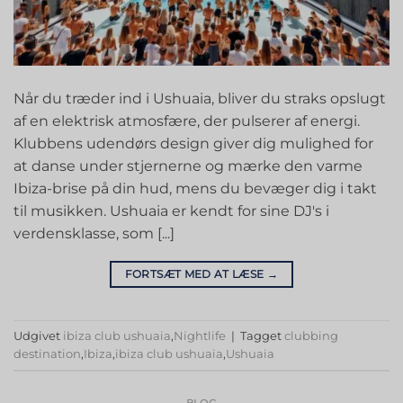
Når du træder ind i Ushuaia, bliver du straks opslugt
af en elektrisk atmosfære, der pulserer af energi.
Klubbens udendørs design giver dig mulighed for
at danse under stjernerne og mærke den varme
Ibiza-brise på din hud, mens du bevæger dig i takt
til musikken. Ushuaia er kendt for sine DJ's i
verdensklasse, som [...]
FORTSÆT MED AT LÆSE
→
Udgivet
ibiza club ushuaia
,
Nightlife
|
Tagget
clubbing
destination
,
Ibiza
,
ibiza club ushuaia
,
Ushuaia