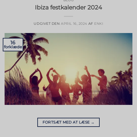
BLOG
Ibiza festkalender 2024
UDGIVET DEN
APRIL 16, 2024
AF
ENKI
16
forklæde
FORTSÆT MED AT LÆSE
→