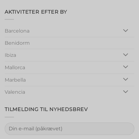
Magic:
Unforgettable
Girls
AKTIVITETER EFTER BY
Night
Out
Barcelona
Benidorm
Ibiza
Mallorca
Marbella
Valencia
TILMELDING TIL NYHEDSBREV