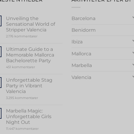
Barcelona
Unveiling the
Sensational World of
Stripper Valencia
Benidorm
til
2.176 kommentarer
Unveiling
Ibiza
the
Sensational
Ultimate Guide to a
World
Mallorca
Memorable Mallorca
of
Stripper
Bachelorette Party
Valencia
Marbella
til
451 kommentarer
Ultimate
Guide
Valencia
to
Unforgettable Stag
a
Party in Vibrant
Memorable
Mallorca
Valencia
Bachelorette
til
3.295 kommentarer
Party
Unforgettable
Stag
Party
Marbella Magic:
in
Unforgettable Girls
Vibrant
Valencia
Night Out
til
11.447 kommentarer
Marbella