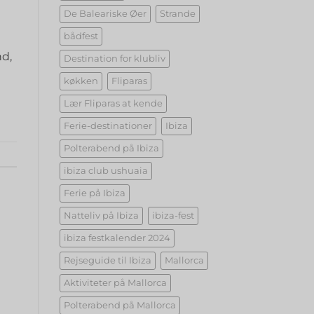
De Baleariske Øer
Strande
bådfest
nd,
Destination for klubliv
køkken
Fliparas
Lær Fliparas at kende
Ferie-destinationer
Ibiza
Polterabend på Ibiza
ibiza club ushuaia
Ferie på Ibiza
Natteliv på Ibiza
ibiza-fest
ibiza festkalender 2024
Rejseguide til Ibiza
Mallorca
Aktiviteter på Mallorca
Polterabend på Mallorca