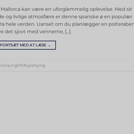
 på Mallorca kan være en uforglemmelig oplevelse. Med sit
ande og livlige atmosfære er denne spanske ø en populær
fra hele verden. Uanset om du planlægger en polterabe
e det sjovt med vennerne, [...].
FORTSÆT MED AT LÆSE
→
lorca
,
nightlife
,
partying