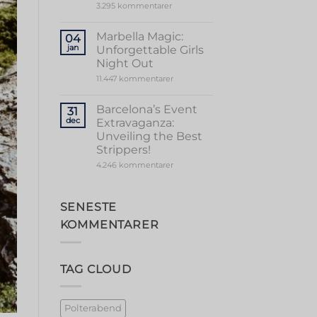
til
3.295 kommentarer
Party
Unforgettable
Stag
Party
Marbella Magic:
04
in
jan
Unforgettable Girls
Vibrant
Valencia
Night Out
til
11.447 kommentarer
Marbella
Magic:
Unforgettable
Barcelona’s Event
31
Girls
dec
Extravaganza:
Night
Out
Unveiling the Best
Strippers!
til
4.246 kommentarer
Barcelona’s
Event
Extravaganza:
Unveiling
SENESTE
the
Best
KOMMENTARER
Strippers!
TAG CLOUD
Polterabend