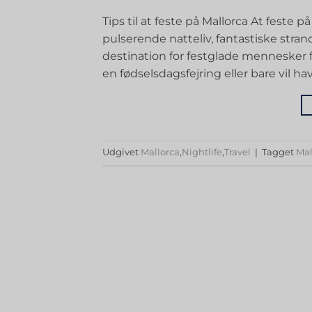
Tips til at feste på Mallorca At feste
pulserende natteliv, fantastiske str
destination for festglade mennesker 
en fødselsdagsfejring eller bare vil hav
Udgivet
Mallorca
,
Nightlife
,
Travel
|
Tagget
Mal