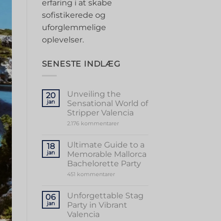
erfaring i at skabe
sofistikerede og
uforglemmelige
oplevelser.
SENESTE INDLÆG
Unveiling the
20
jan
Sensational World of
Stripper Valencia
til
2.176 kommentarer
Unveiling
the
Sensational
Ultimate Guide to a
18
World
jan
Memorable Mallorca
of
Stripper
Bachelorette Party
Valencia
til
451 kommentarer
Ultimate
Guide
to
Unforgettable Stag
06
a
jan
Party in Vibrant
Memorable
Mallorca
Valencia
Bachelorette