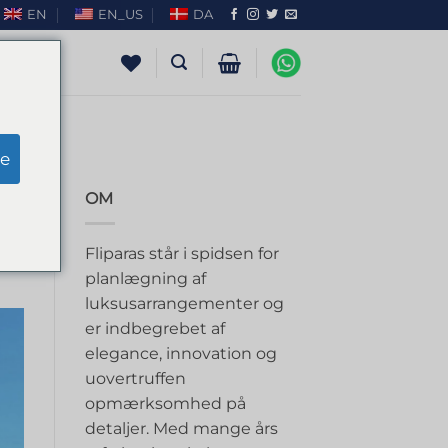
EN
EN_US
DA
e
OM
Fliparas står i spidsen for
planlægning af
luksusarrangementer og
er indbegrebet af
elegance, innovation og
uovertruffen
opmærksomhed på
detaljer. Med mange års