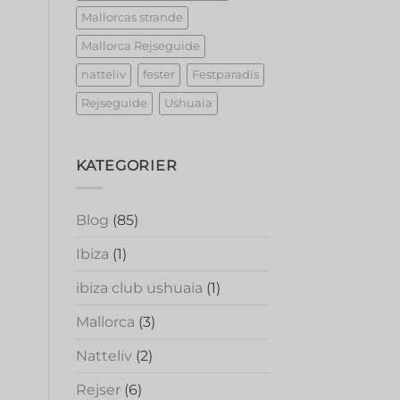
Mallorcas strande
Mallorca Rejseguide
natteliv
fester
Festparadis
Rejseguide
Ushuaia
KATEGORIER
Blog
(85)
Ibiza
(1)
ibiza club ushuaia
(1)
Mallorca
(3)
Natteliv
(2)
Rejser
(6)