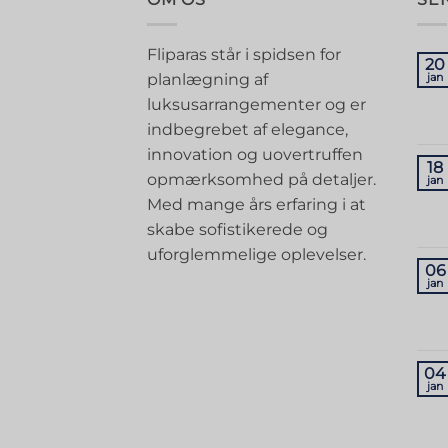
Fliparas står i spidsen for
20
planlægning af
jan
luksusarrangementer og er
indbegrebet af elegance,
innovation og uovertruffen
18
opmærksomhed på detaljer.
jan
Med mange års erfaring i at
skabe sofistikerede og
uforglemmelige oplevelser.
06
jan
04
jan