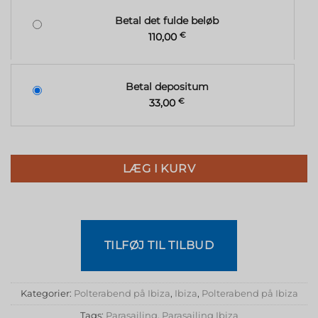
Betal det fulde beløb
110,00
€
Betal depositum
33,00
€
LÆG I KURV
TILFØJ TIL TILBUD
Kategorier:
Polterabend på Ibiza
,
Ibiza
,
Polterabend på Ibiza
Tags:
Parasailing
,
Parasailing Ibiza