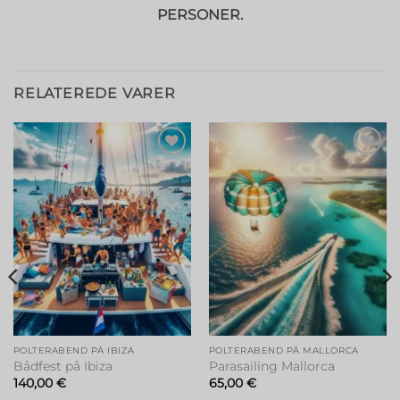
PERSONER.
RELATEREDE VARER
Tilføj til
Tilføj til
ønskeliste
ønskeliste
POLTERABEND PÅ IBIZA
POLTERABEND PÅ MALLORCA
Bådfest på Ibiza
Parasailing Mallorca
140,00
€
65,00
€