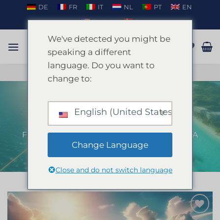
Fortsæt
DE
FR
IT
NL
PT
EN
til
EN_US
DA
indhold
We've detected you might be
speaking a different
language. Do you want to
TAL PÅ WHATSAPP
change to:
English (United States)
Parasailing Ibiza
FORSIDE
/
IBIZA
/
POLTERABEND PÅ IBIZA
Change Language
Close and do not switch language