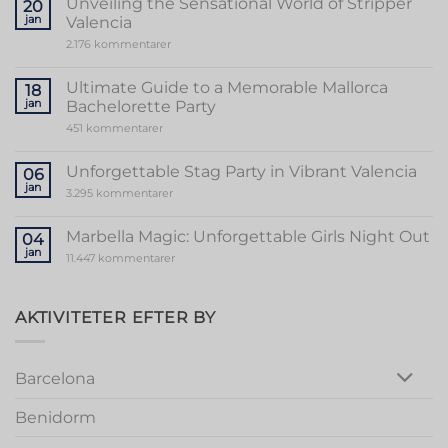
Unveiling the Sensational World of Stripper
20
jan
Valencia
til
2.176 kommentarer
Unveiling
the
Sensational
Ultimate Guide to a Memorable Mallorca
18
World
jan
Bachelorette Party
of
Stripper
til
451 kommentarer
Valencia
Ultimate
Guide
to
Unforgettable Stag Party in Vibrant Valencia
06
a
jan
Memorable
til
3.295 kommentarer
Mallorca
Unforgettable
Bachelorette
Stag
Party
Party
Marbella Magic: Unforgettable Girls Night Out
04
in
jan
Vibrant
til
11.447 kommentarer
Valencia
Marbella
Magic:
Unforgettable
Girls
AKTIVITETER EFTER BY
Night
Out
Barcelona
Benidorm