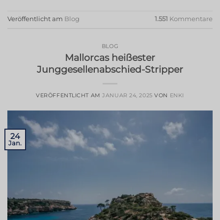
Veröffentlicht am
Blog
1.551
Kommentare
BLOG
Mallorcas heißester
Junggesellenabschied-Stripper
VERÖFFENTLICHT AM
JANUAR 24, 2025
VON
ENKI
24
Jan.