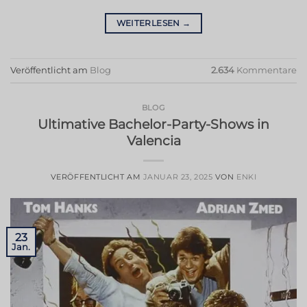
WEITERLESEN
→
Veröffentlicht am
Blog
2.634
Kommentare
BLOG
Ultimative Bachelor-Party-Shows in
Valencia
VERÖFFENTLICHT AM
JANUAR 23, 2025
VON
ENKI
23
Jan.