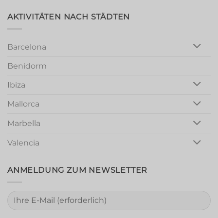
Magic:
Unforgettable
Girls
AKTIVITÄTEN NACH STÄDTEN
Night
Out
Barcelona
Benidorm
Ibiza
Mallorca
Marbella
Valencia
ANMELDUNG ZUM NEWSLETTER