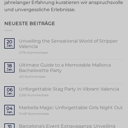
jahrelanger Erfahrung kuratieren wir anspruchsvolle
und unvergessliche Erlebnisse.
NEUESTE BEITRÄGE
Unveiling the Sensational World of Stripper
20
Jan.
Valencia
zu
2.176 Kommentare
Unveiling
the
Sensational
Ultimate Guide to a Memorable Mallorca
18
World
Jan.
Bachelorette Party
of
Stripper
zu
451 Kommentare
Valencia
Ultimate
Guide
to
Unforgettable Stag Party in Vibrant Valencia
06
a
Jan.
Memorable
zu
3.295 Kommentare
Mallorca
Unforgettable
Bachelorette
Stag
Party
Party
Marbella Magic: Unforgettable Girls Night Out
04
in
Jan.
Vibrant
zu
11.447 Kommentare
Valencia
Marbella
Magic:
Unforgettable
Barcelona’s Event Extravaganza: Unveiling
31