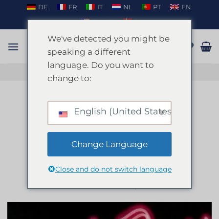
Zum
DE
FR
IT
NL
PT
EN
Inhalt
EN_US
DA
springen
We've detected you might be
speaking a different
language. Do you want to
GESPRÄCH AUF WHATSAPP
change to:
MONATLICHE ARCHIVE:
JANUAR 2025
English (United States)
BLOG
Valencias heißeste Unterhaltung:
Change Language
Buchen Sie noch heute eine
Stripperin!
Close and do not switch language
VERÖFFENTLICHT AM
JANUAR 31, 2025
VON
ENKI