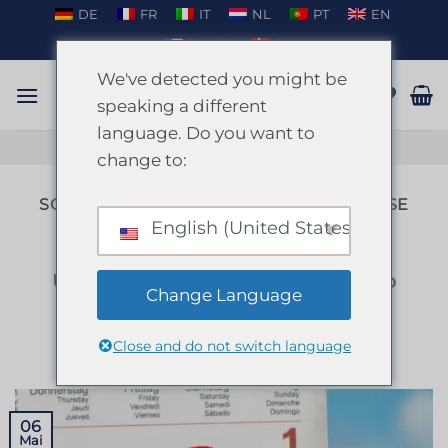
Zum
DE
FR
IT
NL
PT
EN
Inhalt
EN_US
DA
springen
We've detected you might be
speaking a different
language. Do you want to
GESPRÄCH AUF WHATSAPP
change to:
SCHLAGWORT-ARCHIVE:
PARTY PARADISE
English (United States)
IBIZA
,
REISEN
Ultimativer Leitfaden für den Urlaub
Change Language
auf Ibiza 2024: Ein Party-Paradies
Close and do not switch language
VERÖFFENTLICHT AM
MAI 6, 2024
VON
ENKI
06
Mai