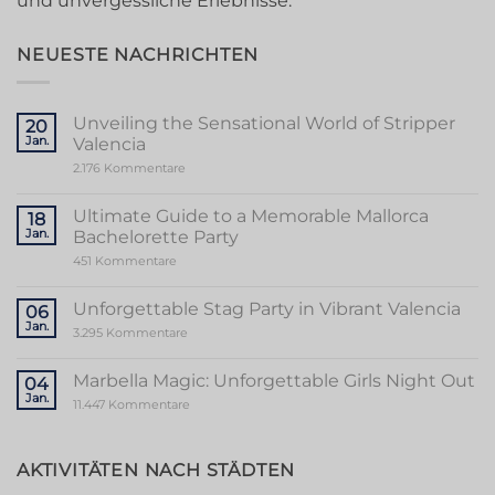
und unvergessliche Erlebnisse.
NEUESTE NACHRICHTEN
Unveiling the Sensational World of Stripper
20
Jan.
Valencia
zu
2.176 Kommentare
Unveiling
the
Sensational
Ultimate Guide to a Memorable Mallorca
18
World
Jan.
Bachelorette Party
of
Stripper
zu
451 Kommentare
Valencia
Ultimate
Guide
to
Unforgettable Stag Party in Vibrant Valencia
06
a
Jan.
Memorable
zu
3.295 Kommentare
Mallorca
Unforgettable
Bachelorette
Stag
Party
Party
Marbella Magic: Unforgettable Girls Night Out
04
in
Jan.
Vibrant
zu
11.447 Kommentare
Valencia
Marbella
Magic:
Unforgettable
Girls
AKTIVITÄTEN NACH STÄDTEN
Night
Out