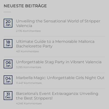
NEUESTE BEITRÄGE
Unveiling the Sensational World of Stripper
20
Jan.
Valencia
zu
2.176 Kommentare
Unveiling
the
Sensational
Ultimate Guide to a Memorable Mallorca
18
World
Jan.
Bachelorette Party
of
Stripper
zu
451 Kommentare
Valencia
Ultimate
Guide
to
Unforgettable Stag Party in Vibrant Valencia
06
a
Jan.
Memorable
zu
3.295 Kommentare
Mallorca
Unforgettable
Bachelorette
Stag
Party
Party
Marbella Magic: Unforgettable Girls Night Out
04
in
Jan.
Vibrant
zu
11.447 Kommentare
Valencia
Marbella
Magic:
Unforgettable
Barcelona’s Event Extravaganza: Unveiling
31
Girls
Dez.
the Best Strippers!
Night
Out
zu
4.246 Kommentare
Barcelona’s