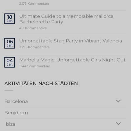
zu
2.176 Kommentare
Unveiling
the
Sensational
Ultimate Guide to a Memorable Mallorca
18
World
Jan.
Bachelorette Party
of
Stripper
zu
451 Kommentare
Valencia
Ultimate
Guide
to
Unforgettable Stag Party in Vibrant Valencia
06
a
Jan.
Memorable
zu
3.295 Kommentare
Mallorca
Unforgettable
Bachelorette
Stag
Party
Party
Marbella Magic: Unforgettable Girls Night Out
04
in
Jan.
Vibrant
zu
11.447 Kommentare
Valencia
Marbella
Magic:
Unforgettable
Girls
AKTIVITÄTEN NACH STÄDTEN
Night
Out
Barcelona
Benidorm
Ibiza