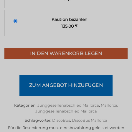
Kaution bezahlen
135,00
€
IN DEN WARENKORB LEGEN
ZUM ANGEBOT HINZUFÜGEN
Kategorien:
Junggesellenabschied Mallorca
,
Mallorca
,
Junggesellenabschied Mallorca
Schlagwörter:
DiscoBus
,
DiscoBus Mallorca
Für die Reservierung muss eine Anzahlung geleistet werden