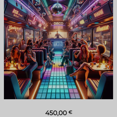
Zur
Wunschliste
hinzufügen
450,00
€