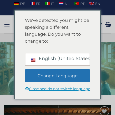
Zum
DE
FR
IT
NL
PT
EN
Inhalt
EN_US
DA
springen
We've detected you might be
speaking a different
language. Do you want to
GESPRÄCH AUF WHATSAPP
change to:
English (United States)
Spanischer Kochkurs Mallorca
STARTSEITE
/
MALLORCA
/
JUNGGESELLENABSCHIED MALLORCA
Change Language
Close and do not switch language