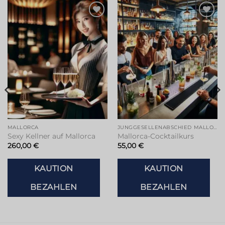
Zur
Zur
Wunschliste
Wunschliste
hinzufügen
hinzufügen
MALLORCA
JUNGGESELLENABSCHIED MALLORCA
Sexy Kellner auf Mallorca
Mallorca-Cocktailkurs
260,00
€
55,00
€
KAUTION
KAUTION
BEZAHLEN
BEZAHLEN