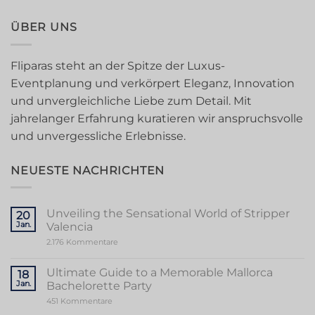
ÜBER UNS
Fliparas steht an der Spitze der Luxus-
Eventplanung und verkörpert Eleganz, Innovation
und unvergleichliche Liebe zum Detail. Mit
jahrelanger Erfahrung kuratieren wir anspruchsvolle
und unvergessliche Erlebnisse.
NEUESTE NACHRICHTEN
Unveiling the Sensational World of Stripper
20
Jan.
Valencia
zu
2.176 Kommentare
Unveiling
the
Sensational
Ultimate Guide to a Memorable Mallorca
18
World
Jan.
Bachelorette Party
of
Stripper
zu
451 Kommentare
Valencia
Ultimate