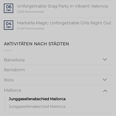
Guide
to
Unforgettable Stag Party in Vibrant Valencia
06
a
Jan.
Memorable
zu
3.295 Kommentare
Mallorca
Unforgettable
Bachelorette
Stag
Party
Party
Marbella Magic: Unforgettable Girls Night Out
04
in
Jan.
Vibrant
zu
11.447 Kommentare
Valencia
Marbella
Magic:
Unforgettable
Girls
AKTIVITÄTEN NACH STÄDTEN
Night
Out
Barcelona
Benidorm
Ibiza
Mallorca
Junggesellenabschied Mallorca
Junggesellenabschied Mallorca