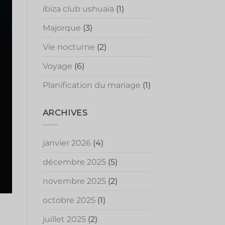
ibiza club ushuaia
(1)
Majorque
(3)
Vie nocturne
(2)
Voyage
(6)
Planification du mariage
(1)
ARCHIVES
janvier 2026
(4)
décembre 2025
(5)
novembre 2025
(2)
octobre 2025
(1)
juillet 2025
(2)