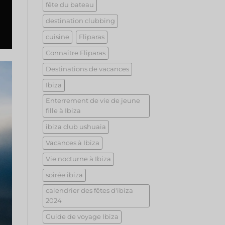
fête du bateau
destination clubbing
cuisine
Fliparas
Connaître Fliparas
Destinations de vacances
Ibiza
Enterrement de vie de jeune
fille à Ibiza
ibiza club ushuaia
Vacances à Ibiza
Vie nocturne à Ibiza
soirée ibiza
calendrier des fêtes d'ibiza
2024
Guide de voyage Ibiza