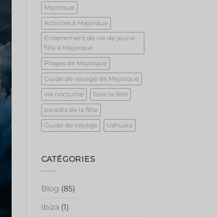
Majorque
Activités à Majorque
Enterrement de vie de jeune
fille à Majorque
Plages de Majorque
Guide de voyage de Majorque
vie nocturne
faire la fête
paradis de la fête
Guide de voyage
Ushuaia
CATÉGORIES
Blog
(85)
Ibiza
(1)