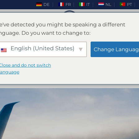
DE
FR
IT
NL
PT
've detected you might be speaking a different
nguage. Do you want to change to:
MAJORQUE
,
VOYAGE
illeures activités et plages de
English (United States)
Change Languag
Majorque
Close and do not switch
language
UBLIÉ LE
MAI 17, 2024
PAR
ENKI