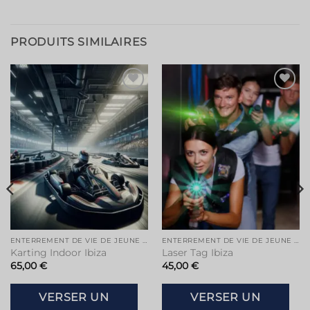
PRODUITS SIMILAIRES
Ajouter
Ajouter
à la liste
à la liste
de
de
souhaits
souhaits
ENTERREMENT DE VIE DE JEUNE FILLE À IBIZA
ENTERREMENT DE VIE DE JEUNE FILLE À IBIZA
Karting Indoor Ibiza
Laser Tag Ibiza
65,00
€
45,00
€
VERSER UN
VERSER UN