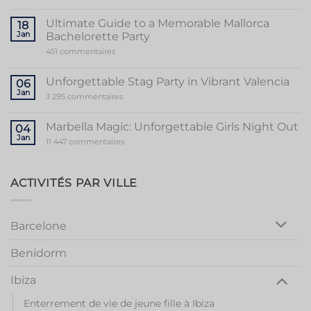
Unveiling
the
Sensational
Ultimate Guide to a Memorable Mallorca
18
World
Jan
Bachelorette Party
of
Stripper
sur
451 commentaires
Valencia
Ultimate
Guide
to
Unforgettable Stag Party in Vibrant Valencia
06
a
Jan
Memorable
sur
3 295 commentaires
Mallorca
Unforgettable
Bachelorette
Stag
Party
Party
Marbella Magic: Unforgettable Girls Night Out
04
in
Jan
Vibrant
sur
11 447 commentaires
Valencia
Marbella
Magic:
Unforgettable
Girls
ACTIVITÉS PAR VILLE
Night
Out
Barcelone
Benidorm
Ibiza
Enterrement de vie de jeune fille à Ibiza