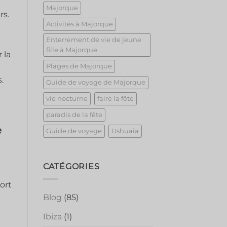
Majorque
rs.
Activités à Majorque
Enterrement de vie de jeune
fille à Majorque
 la
Plages de Majorque
.
Guide de voyage de Majorque
vie nocturne
faire la fête
paradis de la fête
e
Guide de voyage
Ushuaia
CATÉGORIES
ort
Blog
(85)
Ibiza
(1)