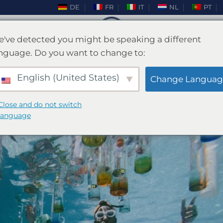
DE
FR
IT
NL
PT
've detected you might be speaking a different
nguage. Do you want to change to:
BLOG
 vie de garçon à Barcelone
English (United States)
Change Languag
Close and do not switch
BLIÉ LE
AVRIL 5, 2024
PAR
ENKI
language