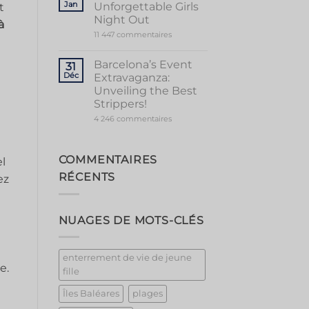
Jan
Unforgettable Girls
t
Vibrant
Valencia
Night Out
à
sur
11 447 commentaires
Marbella
Magic:
Unforgettable
Barcelona’s Event
31
Girls
Déc
Extravaganza:
Night
Out
Unveiling the Best
Strippers!
sur
4 246 commentaires
Barcelona’s
Event
Extravaganza:
Unveiling
COMMENTAIRES
el
the
Best
RÉCENTS
ez
Strippers!
NUAGES DE MOTS-CLÉS
enterrement de vie de jeune
e.
fille
Îles Baléares
plages