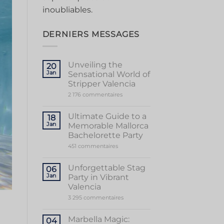
inoubliables.
DERNIERS MESSAGES
Unveiling the
20
Jan
Sensational World of
Stripper Valencia
sur
2 176 commentaires
Unveiling
the
Sensational
Ultimate Guide to a
18
World
Jan
Memorable Mallorca
of
Stripper
Bachelorette Party
Valencia
sur
451 commentaires
Ultimate
Guide
to
Unforgettable Stag
06
a
Jan
Party in Vibrant
Memorable
Mallorca
Valencia
Bachelorette
sur
3 295 commentaires
Party
Unforgettable
Stag
Party
Marbella Magic:
04
in