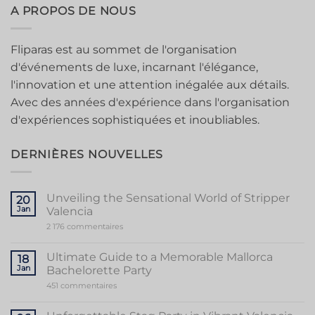
A PROPOS DE NOUS
Fliparas est au sommet de l'organisation
d'événements de luxe, incarnant l'élégance,
l'innovation et une attention inégalée aux détails.
Avec des années d'expérience dans l'organisation
d'expériences sophistiquées et inoubliables.
DERNIÈRES NOUVELLES
Unveiling the Sensational World of Stripper
20
Jan
Valencia
sur
2 176 commentaires
Unveiling
the
Sensational
Ultimate Guide to a Memorable Mallorca
18
World
Jan
Bachelorette Party
of
Stripper
sur
451 commentaires
Valencia
Ultimate
Guide
to