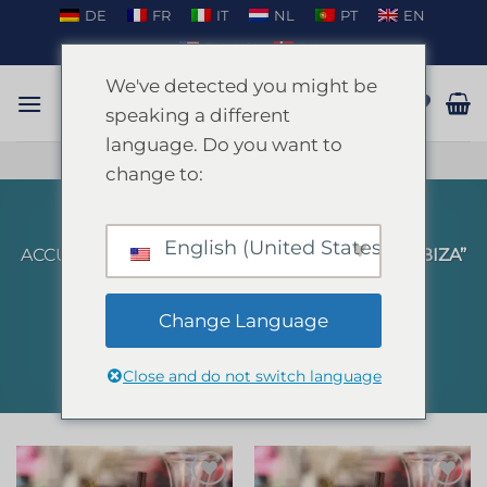
Passer
DE
FR
IT
NL
PT
EN
au
EN_US
DA
contenu
We've detected you might be
speaking a different
language. Do you want to
PARLER SUR WHATSAPP
change to:
English (United States)
ACCUEIL
/
PRODUITS IDENTIFIÉS “BRUNCH IBIZA”
FILTRER
Change Language
Close and do not switch language