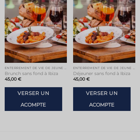
Ajouter
Ajouter
à la liste
à la liste
de
de
souhaits
souhaits
ENTERREMENT DE VIE DE JEUNE FILLE À IBIZA
ENTERREMENT DE VIE DE JEUNE FILLE À IBIZA
Brunch sans fond à Ibiza
Déjeuner sans fond à Ibiza
45,00
€
45,00
€
VERSER UN
VERSER UN
ACOMPTE
ACOMPTE