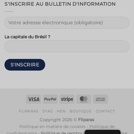
S'INSCRIRE AU BULLETIN D'INFORMATION
La capitale du Brésil ?
Visa
PayPal
Rayure
MasterCard
Contre
remboursem
FLIPARAS
STAG
HEN
BOUTIQUE
CONTACT
Copyright 2026 ©
Fliparas
Politique en matière de cookies
-
Politique de
confidentialité
-
Politique de remboursement et de retour