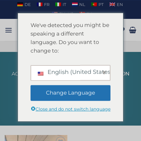
Passer
DE
FR
IT
NL
PT
EN
au
EN_US
DA
contenu
We've detected you might be
speaking a different
language. Do you want to
PARLER SUR WHATSAPP
change to:
English (United States)
ACCUEIL
/
PRODUITS IDENTIFIÉS “LUNCH ON
BOAT”
FILTRER
Change Language
Close and do not switch language