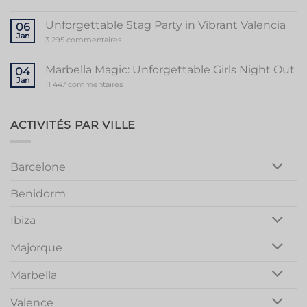
Ultimate
Guide
to
Unforgettable Stag Party in Vibrant Valencia
06
a
Jan
Memorable
sur
3 295 commentaires
Mallorca
Unforgettable
Bachelorette
Stag
Party
Party
Marbella Magic: Unforgettable Girls Night Out
04
in
Jan
Vibrant
sur
11 447 commentaires
Valencia
Marbella
Magic:
Unforgettable
Girls
ACTIVITÉS PAR VILLE
Night
Out
Barcelone
Benidorm
Ibiza
Majorque
Marbella
Valence