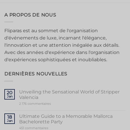
A PROPOS DE NOUS
Fliparas est au sommet de l'organisation
d'événements de luxe, incarnant l'élégance,
l'innovation et une attention inégalée aux détails.
Avec des années d'expérience dans l'organisation
d'expériences sophistiquées et inoubliables.
DERNIÈRES NOUVELLES
Unveiling the Sensational World of Stripper
20
Jan
Valencia
sur
2 176 commentaires
Unveiling
the
Sensational
Ultimate Guide to a Memorable Mallorca
18
World
Jan
Bachelorette Party
of
Stripper
sur
451 commentaires
Valencia