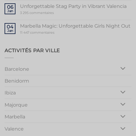
Guide
to
Unforgettable Stag Party in Vibrant Valencia
06
a
Jan
Memorable
sur
3 295 commentaires
Mallorca
Unforgettable
Bachelorette
Stag
Party
Party
Marbella Magic: Unforgettable Girls Night Out
04
in
Jan
Vibrant
sur
11 447 commentaires
Valencia
Marbella
Magic:
Unforgettable
Girls
ACTIVITÉS PAR VILLE
Night
Out
Barcelone
Benidorm
Ibiza
Majorque
Marbella
Valence