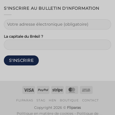
S'INSCRIRE AU BULLETIN D'INFORMATION
La capitale du Brésil ?
Visa
PayPal
Rayure
MasterCard
Contre
remboursem
FLIPARAS
STAG
HEN
BOUTIQUE
CONTACT
Copyright 2026 ©
Fliparas
Politique en matière de cookies
-
Politique de