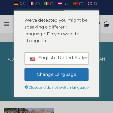
Passer
DE
FR
IT
NL
PT
EN
au
EN_US
DA
contenu
We've detected you might be
speaking a different
language. Do you want to
PARLER SUR WHATSAPP
change to:
English (United States)
ACCUEIL
/
PRODUITS IDENTIFIÉS “CATAMARAN
DINNER IBIZA”
FILTRER
Change Language
Close and do not switch language