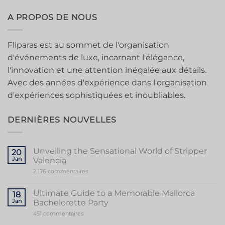
A PROPOS DE NOUS
Fliparas est au sommet de l'organisation
d'événements de luxe, incarnant l'élégance,
l'innovation et une attention inégalée aux détails.
Avec des années d'expérience dans l'organisation
d'expériences sophistiquées et inoubliables.
DERNIÈRES NOUVELLES
Unveiling the Sensational World of Stripper
20
Jan
Valencia
sur
2 176 commentaires
Unveiling
the
Sensational
Ultimate Guide to a Memorable Mallorca
18
World
Jan
Bachelorette Party
of
Stripper
sur
451 commentaires
Valencia
Ultimate