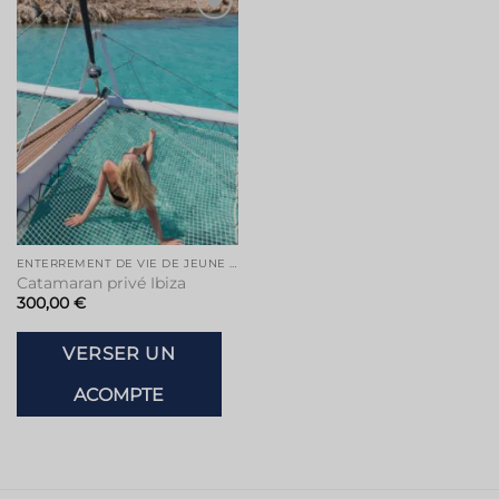
Ajouter
à la liste
de
souhaits
ENTERREMENT DE VIE DE JEUNE FILLE À IBIZA
Catamaran privé Ibiza
300,00
€
VERSER UN
ACOMPTE