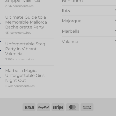
Stripper Valencia
Benidorm
sur
2 176 commentaires
Unveiling
Ibiza
the
Sensational
Ultimate Guide to a
World
Majorque
Memorable Mallorca
of
Stripper
Bachelorette Party
Valencia
Marbella
sur
451 commentaires
Ultimate
Guide
Valence
to
Unforgettable Stag
a
Party in Vibrant
Memorable
Mallorca
Valencia
Bachelorette
sur
3 295 commentaires
Party
Unforgettable
Stag
Party
Marbella Magic:
in
Unforgettable Girls
Vibrant
Valencia
Night Out
sur
11 447 commentaires
Marbella
Magic:
Unforgettable
Girls
Night
Out
Visa
PayPal
Rayure
MasterCard
Contre
remboursem