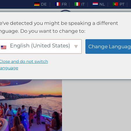
DE
FR
IT
NL
PT
've detected you might be speaking a different
nguage. Do you want to change to:
ACCUEIL
/
PRODUITS IDENTIFIÉS “BOAT PARTY”
English (United States)
FILTRER
Change Languag
Close and do not switch
language
Ajouter
à la liste
de
souhaits