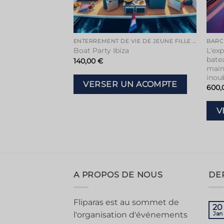
ENTERREMENT DE VIE DE JEUNE FILLE À IBIZA
BARC
L'exp
Boat Party Ibiza
batea
140,00
€
main
inoub
VERSER UN ACOMPTE
600,
V
A PROPOS DE NOUS
DE
Fliparas est au sommet de
20
l'organisation d'événements
Jan