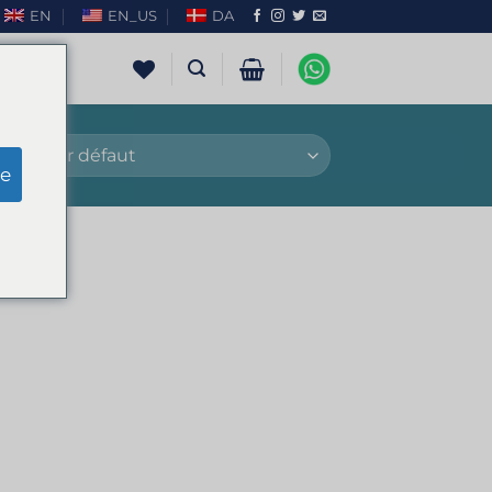
EN
EN_US
DA
e