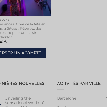
ELONE
érience ultime de la fête en
u à Sitges : Réservez dès
tenant pour un plaisir
liable !
00
€
ERSER UN ACOMPTE
RNIÈRES NOUVELLES
ACTIVITÉS PAR VILLE
Barcelone
Unveiling the
Sensational World of