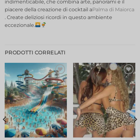
indimenticabile, che combina arte, panorami e il
piacere della creazione di cocktail a
Palma di Maiorca
. Create deliziosi ricordi in questo ambiente
eccezionale.
PRODOTTI CORRELATI
Aggiungi
Aggiungi
alla lista
alla lista
dei
dei
desideri
desideri