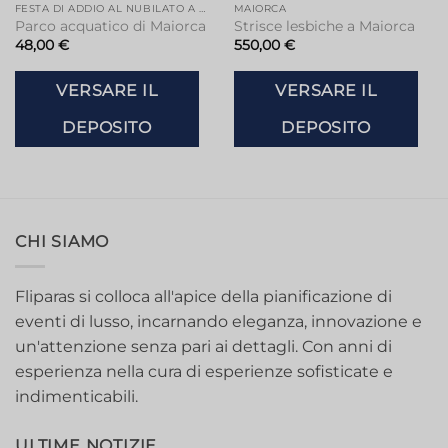
FESTA DI ADDIO AL NUBILATO A MAIORCA
MAIORCA
Parco acquatico di Maiorca
Strisce lesbiche a Maiorca
48,00
€
550,00
€
VERSARE IL
VERSARE IL
DEPOSITO
DEPOSITO
CHI SIAMO
Fliparas si colloca all'apice della pianificazione di
eventi di lusso, incarnando eleganza, innovazione e
un'attenzione senza pari ai dettagli. Con anni di
esperienza nella cura di esperienze sofisticate e
indimenticabili.
ULTIME NOTIZIE