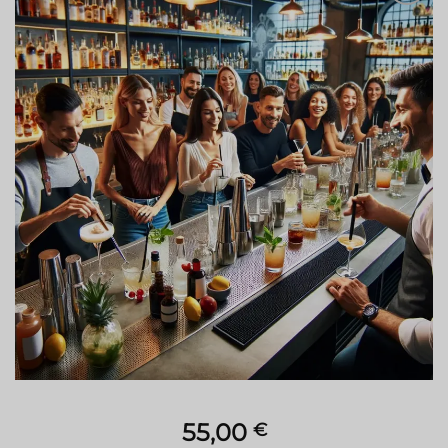
Aggiungi
alla lista
dei
desideri
55,00
€