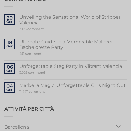
Unveiling the Sensational World of Stripper
20
Gen
Valencia
su
2.176 commenti
Unveiling
the
Sensational
Ultimate Guide to a Memorable Mallorca
18
World
Gen
Bachelorette Party
of
Stripper
su
451 commenti
Valencia
Ultimate
Guide
to
Unforgettable Stag Party in Vibrant Valencia
06
a
Gen
Memorable
su
3.295 commenti
Mallorca
Unforgettable
Bachelorette
Stag
Party
Party
Marbella Magic: Unforgettable Girls Night Out
04
in
Gen
Vibrant
su
11.447 commenti
Valencia
Marbella
Magic:
Unforgettable
Girls
ATTIVITÀ PER CITTÀ
Night
Out
Barcellona