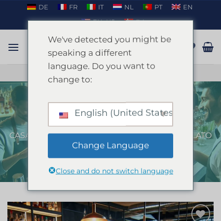
Salta
DE
FR
IT
NL
PT
EN
ai
EN_US
DA
contenuti
We've detected you might be
speaking a different
language. Do you want to
PARLARE SU WHATSAPP
change to:
English (United States)
Corso di cocktail a Maiorca
CASA
/
MAIORCA
/
FESTA DI ADDIO AL NUBILATO
A MAIORCA
Change Language
Close and do not switch language