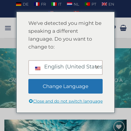
Salta
DE
FR
IT
NL
PT
EN
ai
EN_US
DA
contenuti
We've detected you might be
speaking a different
language. Do you want to
PARLARE SU WHATSAPP
change to:
English (United States)
Kayak e Snorkeling Ibiza
CASA
/
IBIZA
/
FESTA DI ADDIO AL NUBILATO A
IBIZA
Change Language
Close and do not switch language