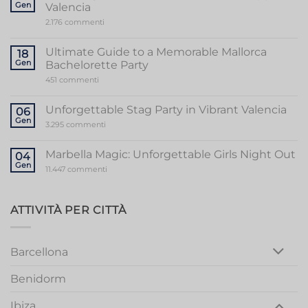
Gen
Valencia
su
2.176 commenti
Unveiling
the
Sensational
Ultimate Guide to a Memorable Mallorca
18
World
Gen
Bachelorette Party
of
Stripper
su
451 commenti
Valencia
Ultimate
Guide
to
Unforgettable Stag Party in Vibrant Valencia
06
a
Gen
Memorable
su
3.295 commenti
Mallorca
Unforgettable
Bachelorette
Stag
Party
Party
Marbella Magic: Unforgettable Girls Night Out
04
in
Gen
Vibrant
su
11.447 commenti
Valencia
Marbella
Magic:
Unforgettable
Girls
ATTIVITÀ PER CITTÀ
Night
Out
Barcellona
Benidorm
Ibiza