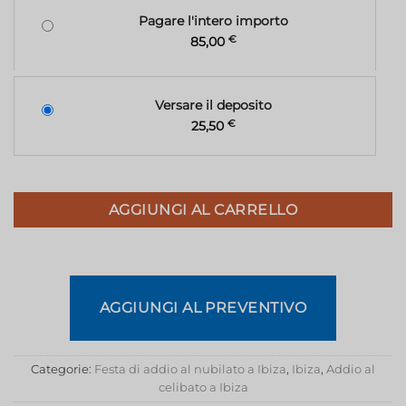
Pagare l'intero importo
85,00
€
Versare il deposito
25,50
€
AGGIUNGI AL CARRELLO
AGGIUNGI AL PREVENTIVO
Categorie:
Festa di addio al nubilato a Ibiza
,
Ibiza
,
Addio al
celibato a Ibiza