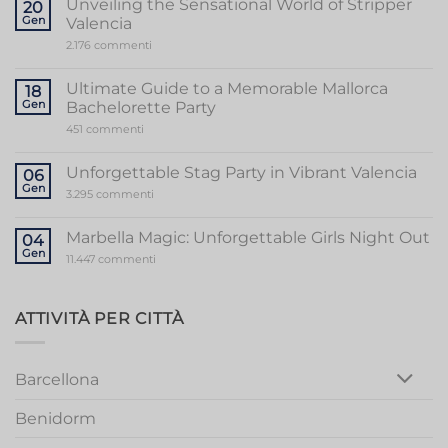
Unveiling the Sensational World of Stripper
20
Gen
Valencia
su
2.176 commenti
Unveiling
the
Sensational
Ultimate Guide to a Memorable Mallorca
18
World
Gen
Bachelorette Party
of
Stripper
su
451 commenti
Valencia
Ultimate
Guide
to
Unforgettable Stag Party in Vibrant Valencia
06
a
Gen
Memorable
su
3.295 commenti
Mallorca
Unforgettable
Bachelorette
Stag
Party
Party
Marbella Magic: Unforgettable Girls Night Out
04
in
Gen
Vibrant
su
11.447 commenti
Valencia
Marbella
Magic:
Unforgettable
Girls
ATTIVITÀ PER CITTÀ
Night
Out
Barcellona
Benidorm