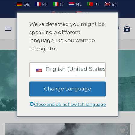
Salta
DE
FR
IT
NL
PT
EN
ai
EN_US
DA
contenuti
We've detected you might be
speaking a different
language. Do you want to
PARLARE SU WHATSAPP
change to:
English (United States)
Striper Man Marbella
CASA
/
VALENCIA
/
ADDIO AL NUBILATO
VALENCIA
Change Language
Close and do not switch language