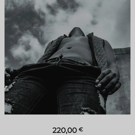
Aggiungi
alla lista
dei
desideri
220,00
€