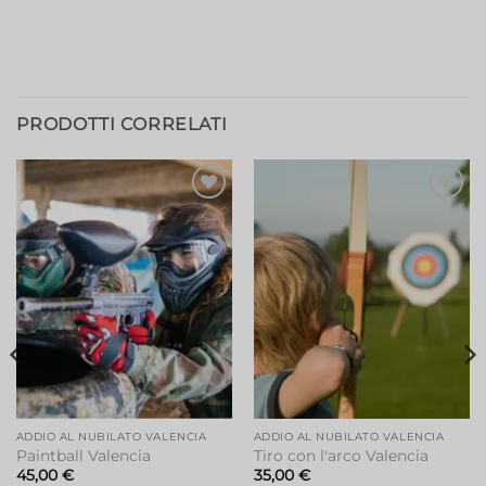
PRODOTTI CORRELATI
Aggiungi
Aggiungi
alla lista
alla lista
dei
dei
desideri
desideri
ADDIO AL NUBILATO VALENCIA
ADDIO AL NUBILATO VALENCIA
Paintball Valencia
Tiro con l'arco Valencia
45,00
€
35,00
€