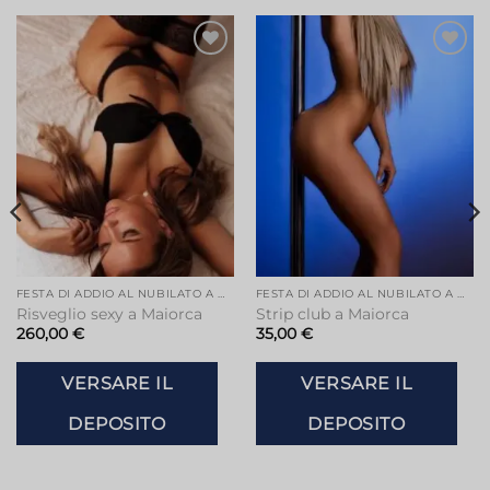
Aggiungi
Aggiungi
alla lista
alla lista
dei
dei
desideri
desideri
FESTA DI ADDIO AL NUBILATO A MAIORCA
FESTA DI ADDIO AL NUBILATO A MAIORCA
Risveglio sexy a Maiorca
Strip club a Maiorca
260,00
€
35,00
€
VERSARE IL
VERSARE IL
DEPOSITO
DEPOSITO