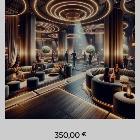
Aggiungi
alla lista
dei
desideri
350,00
€