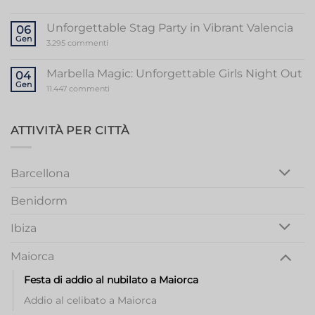
Valencia
Ultimate
Guide
to
Unforgettable Stag Party in Vibrant Valencia
06
a
Gen
Memorable
su
3.295 commenti
Mallorca
Unforgettable
Bachelorette
Stag
Party
Party
Marbella Magic: Unforgettable Girls Night Out
04
in
Gen
Vibrant
su
11.447 commenti
Valencia
Marbella
Magic:
Unforgettable
Girls
ATTIVITÀ PER CITTÀ
Night
Out
Barcellona
Benidorm
Ibiza
Maiorca
Festa di addio al nubilato a Maiorca
Addio al celibato a Maiorca