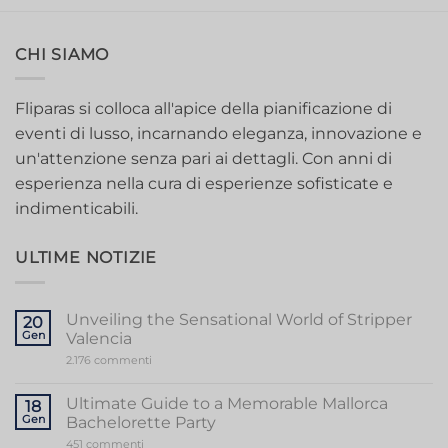
CHI SIAMO
Fliparas si colloca all'apice della pianificazione di
eventi di lusso, incarnando eleganza, innovazione e
un'attenzione senza pari ai dettagli. Con anni di
esperienza nella cura di esperienze sofisticate e
indimenticabili.
ULTIME NOTIZIE
Unveiling the Sensational World of Stripper
20
Gen
Valencia
su
2.176 commenti
Unveiling
the
Sensational
Ultimate Guide to a Memorable Mallorca
18
World
Gen
Bachelorette Party
of
Stripper
su
451 commenti