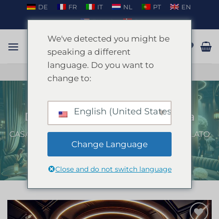
Salta
DE
FR
IT
NL
PT
EN
ai
EN_US
DA
contenuti
We've detected you might be
speaking a different
language. Do you want to
PARLARE SU WHATSAPP
change to:
English (United States)
Discoteca VIP Magaluf Mallorca
CASA
/
MAIORCA
/
FESTA DI ADDIO AL NUBILATO
A MAIORCA
Change Language
Close and do not switch language