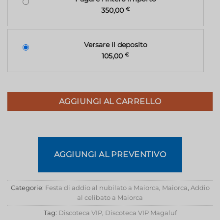
350,00
€
Versare il deposito
105,00
€
AGGIUNGI AL CARRELLO
AGGIUNGI AL PREVENTIVO
Categorie:
Festa di addio al nubilato a Maiorca
,
Maiorca
,
Addio
al celibato a Maiorca
Tag:
Discoteca VIP
,
Discoteca VIP Magaluf