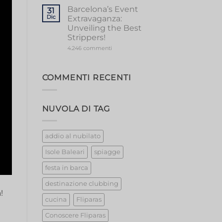
Magic:
Unforgettable
Barcelona’s Event
31
Girls
Dic
Extravaganza:
Night
Out
Unveiling the Best
Strippers!
su
4.246 commenti
Barcelona’s
Event
Extravaganza:
Unveiling
COMMENTI RECENTI
the
Best
Strippers!
NUVOLA DI TAG
addio al nubilato
Isole Baleari
spiagge
festa in barca
destinazione clubbing
!
cucina
Fliparas
Conoscere Fliparas