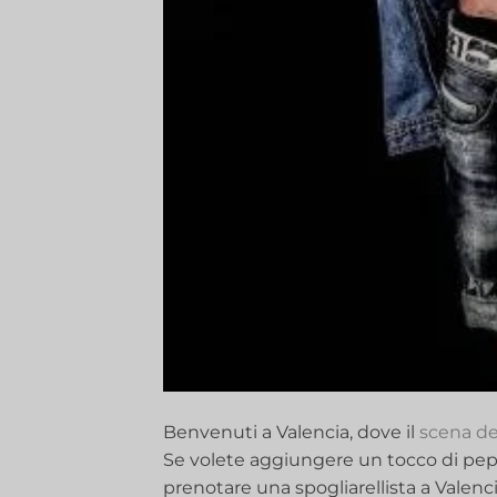
Benvenuti a Valencia, dove il
scena de
Se volete aggiungere un tocco di pepe
prenotare una spogliarellista a ‍Valen