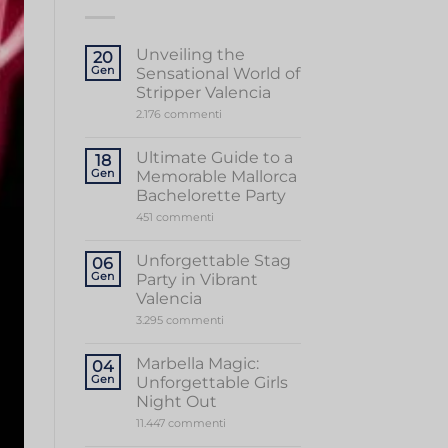
Unveiling the
20
Gen
Sensational World of
Stripper Valencia
su
2.176 commenti
Unveiling
the
Sensational
Ultimate Guide to a
18
World
Gen
Memorable Mallorca
of
Stripper
Bachelorette Party
Valencia
su
451 commenti
Ultimate
Guide
to
Unforgettable Stag
06
a
Gen
Party in Vibrant
Memorable
Mallorca
Valencia
Bachelorette
su
3.295 commenti
Party
Unforgettable
Stag
Party
Marbella Magic:
04
in
Gen
Unforgettable Girls
Vibrant
Valencia
Night Out
su
11.447 commenti
Marbella