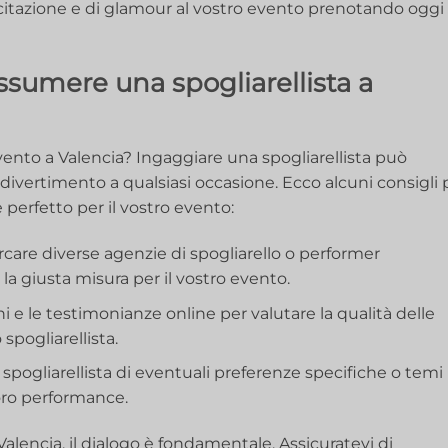
ccitazione e di glamour al vostro evento prenotando oggi
assumere una spogliarellista a
vento a Valencia? Ingaggiare una spogliarellista può
ivertimento a qualsiasi occasione. Ecco alcuni‍ consigli 
e perfetto per il vostro evento:
rcare diverse agenzie di spogliarello o performer
la giusta‍ misura per il vostro‍ evento.
i e le testimonianze online per valutare la qualità delle
 spogliarellista.
spogliarellista di eventuali preferenze specifiche o‍ temi
loro performance.
alencia, il dialogo è fondamentale. Assicuratevi di