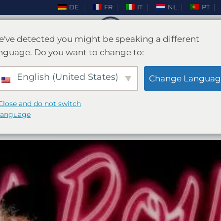
DE
FR
IT
NL
PT
've detected you might be speaking a different
nguage. Do you want to change to:
BLOG
iù sexy di Valencia: Prenota una
English (United States)
Change Languag
rellista oggi stesso!
Close and do not switch
language
ICATO IL
GENNAIO 31, 2025
DA
ENKI