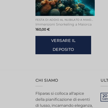
FESTA DI ADDIO AL NUBILATO A MAIORCA
Immersioni Snorkeling a Maiorca
160,00
€
VERSARE IL
DEPOSITO
CHI SIAMO
ULT
Fliparas si colloca all'apice
20
della pianificazione di eventi
Gen
di lusso, incarnando eleganza,