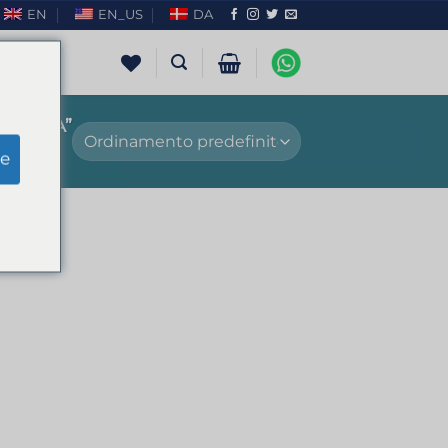
EN
EN_US
DA
LLORCA”
e