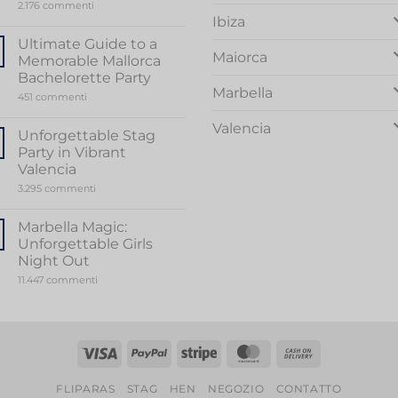
su
2.176 commenti
Unveiling
Ibiza
the
Sensational
Ultimate Guide to a
World
Maiorca
Memorable Mallorca
of
Stripper
Bachelorette Party
Valencia
Marbella
su
451 commenti
Ultimate
Guide
Valencia
to
Unforgettable Stag
a
Party in Vibrant
Memorable
Mallorca
Valencia
Bachelorette
su
3.295 commenti
Party
Unforgettable
Stag
Party
Marbella Magic:
in
Unforgettable Girls
Vibrant
Valencia
Night Out
su
11.447 commenti
Marbella
Magic:
Unforgettable
Girls
Night
Out
Visto
PayPal
Striscia
MasterCard
Contanti
alla
FLIPARAS
STAG
HEN
NEGOZIO
CONTATTO
consegna