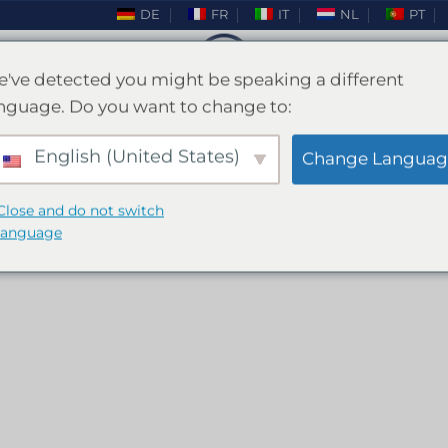
DE
FR
IT
NL
PT
've detected you might be speaking a different
nguage. Do you want to change to:
PRODOTTI TAGGATI “DIVING SNORKELLING MA
English (United States)
FILTRA
Change Languag
Close and do not switch
language