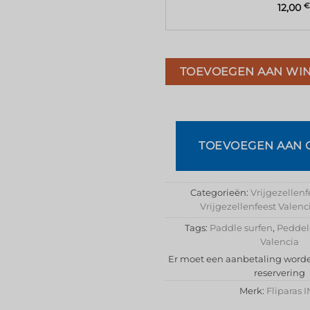
12,00
€
TOEVOEGEN AAN WI
TOEVOEGEN AAN 
Categorieën:
Vrijgezellenf
Vrijgezellenfeest Valenc
Tags:
Paddle surfen
,
Peddel
Valencia
Er moet een aanbetaling word
reservering
Merk:
Fliparas 