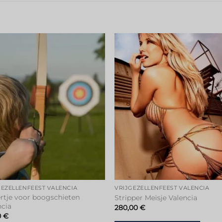
GEZELLENFEEST VALENCIA
VRIJGEZELLENFEEST VALENCIA
ertje voor boogschieten
Stripper Meisje Valencia
ncia
280,00
€
0
€