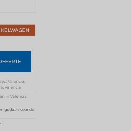
NKELWAGEN
OFFERTE
eest Valencia
,
ia
,
Valencia
en in Valencia
,
en gedaan voor de
INC