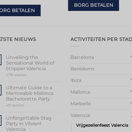
BORG BETALEN
ORG BETALEN
ATSTE NIEUWS
ACTIVITEITEN PER STA
Barcelona
Unveiling the
Sensational World of
Stripper Valencia
Benidorm
op
2.176 reacties
Unveiling
Ibiza
the
Sensational
Ultimate Guide to a
World
Mallorca
Memorable Mallorca
of
Stripper
Bachelorette Party
Valencia
Marbella
op
451 reacties
Ultimate
Guide
Valencia
to
Unforgettable Stag
a
Party in Vibrant
Memorable
Vrijgezellenfeest Valencia
Mallorca
Valencia
Bachelorette