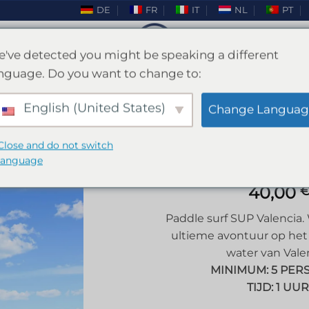
DE
FR
IT
NL
PT
've detected you might be speaking a different
nguage. Do you want to change to:
Paddle Surf SUP Valencia
English (United States)
Change Languag
OME
/
VALENCIA
/
VRIJGEZELLENFEEST VALEN
Close and do not switch
language
40,00
Paddle surf SUP Valencia.
ultieme avontuur op het 
water van Vale
MINIMUM: 5 PER
TIJD: 1 UUR