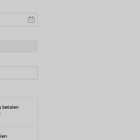
g betalen
€
len