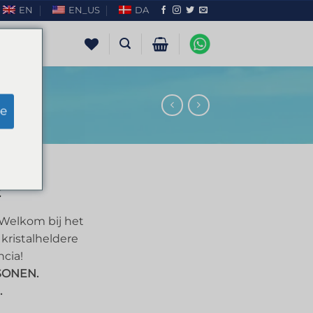
EN
EN_US
DA
e
CIA
€
 Welkom bij het
kristalheldere
ncia!
SONEN.
.