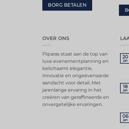
ALEN
BORG BETALEN
B
OVER ONS
LA
Fliparas staat aan de top van
20
luxe evenementplanning en
jan
belichaamt elegantie,
innovatie en ongeëvenaarde
aandacht voor detail. Met
18
jarenlange ervaring in het
jan
creëren van geraffineerde en
onvergetelijke ervaringen.
06
jan