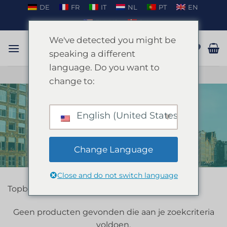
Ga
DE
FR
IT
NL
PT
EN
naar
EN_US
DA
inhoud
We've detected you might be
speaking a different
language. Do you want to
PRATEN OP WHATSAPP
change to:
English (United States)
HOME
/
AMSTERDAM
FILTER
Change Language
Close and do not switch language
Topbestemming Amsterdam
Geen producten gevonden die aan je zoekcriteria
voldoen.