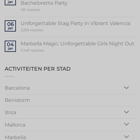
jan
Bachelorette Party
of
Stripper
op
451 reacties
Valencia
Ultimate
Guide
to
Unforgettable Stag Party in Vibrant Valencia
06
a
jan
Memorable
op
3.295 reacties
Mallorca
Unforgettable
Bachelorette
Stag
Party
Party
Marbella Magic: Unforgettable Girls Night Out
04
in
jan
Vibrant
op
11.447 reacties
Valencia
Marbella
Magic:
Unforgettable
Girls
ACTIVITEITEN PER STAD
Night
Out
Barcelona
Benidorm
Ibiza
Mallorca
Marbella