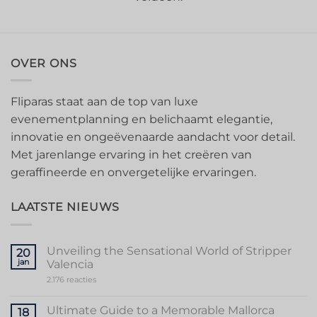
OVER ONS
Fliparas staat aan de top van luxe
evenementplanning en belichaamt elegantie,
innovatie en ongeëvenaarde aandacht voor detail.
Met jarenlange ervaring in het creëren van
geraffineerde en onvergetelijke ervaringen.
LAATSTE NIEUWS
Unveiling the Sensational World of Stripper
20
jan
Valencia
op
2.176 reacties
Unveiling
the
Sensational
Ultimate Guide to a Memorable Mallorca
18
World