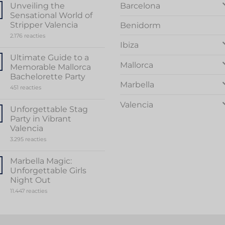
Barcelona
Unveiling the
Sensational World of
Stripper Valencia
Benidorm
op
2.176 reacties
Unveiling
Ibiza
the
Sensational
Ultimate Guide to a
World
Mallorca
Memorable Mallorca
of
Stripper
Bachelorette Party
Valencia
Marbella
op
451 reacties
Ultimate
Guide
Valencia
to
Unforgettable Stag
a
Party in Vibrant
Memorable
Mallorca
Valencia
Bachelorette
op
3.295 reacties
Party
Unforgettable
Stag
Party
Marbella Magic:
in
Unforgettable Girls
Vibrant
Valencia
Night Out
op
11.447 reacties
Marbella
Magic:
Unforgettable
Girls
Night