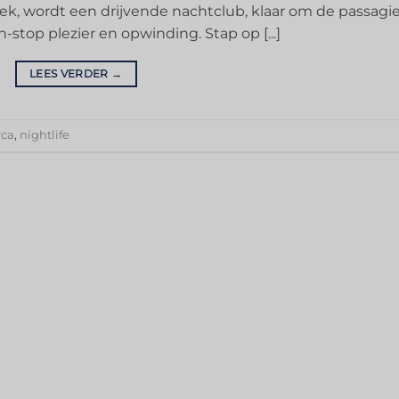
iek, wordt een drijvende nachtclub, klaar om de passagie
top plezier en opwinding. Stap op [...]
LEES VERDER
→
rca
,
nightlife