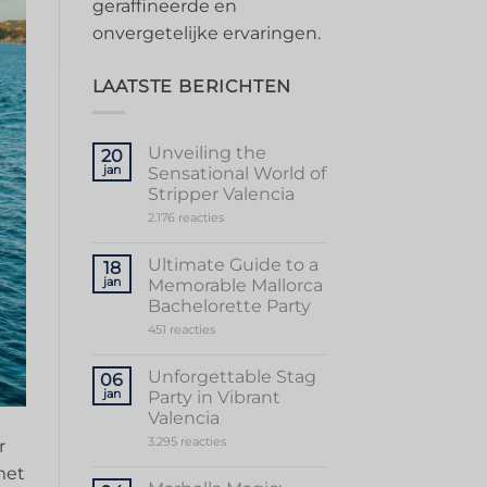
geraffineerde en
onvergetelijke ervaringen.
LAATSTE BERICHTEN
Unveiling the
20
jan
Sensational World of
Stripper Valencia
op
2.176 reacties
Unveiling
the
Sensational
Ultimate Guide to a
18
World
jan
Memorable Mallorca
of
Stripper
Bachelorette Party
Valencia
op
451 reacties
Ultimate
Guide
to
Unforgettable Stag
06
a
jan
Party in Vibrant
Memorable
Mallorca
Valencia
Bachelorette
op
3.295 reacties
Party
r
Unforgettable
Stag
met
Party