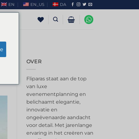
EN
EN_US
DA
e
OVER
Fliparas staat aan de top
van luxe
evenementplanning en
belichaamt elegantie,
innovatie en
ongeëvenaarde aandacht
voor detail. Met jarenlange
ervaring in het creëren van