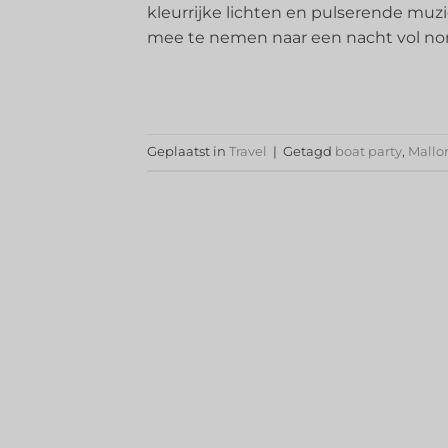
kleurrijke lichten en pulserende muz
mee te nemen naar een nacht vol non-s
Geplaatst in
Travel
|
Getagd
boat party
,
Mallo