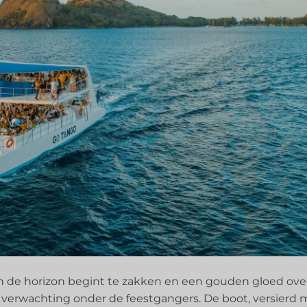
an de horizon begint te zakken en een gouden gloed ove
 verwachting onder de feestgangers. De boot, versierd 