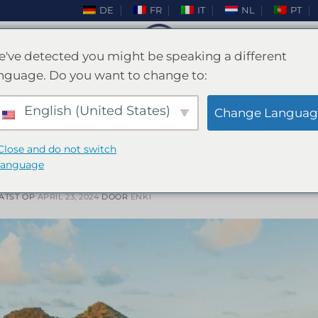
DE
FR
IT
NL
PT
've detected you might be speaking a different
nguage. Do you want to change to:
TAG ARCHIEVEN:
BOAT PARTY
English (United States)
Change Languag
REIZEN
Close and do not switch
orca: Een onvergetelijke ervaring
language
ATST OP
APRIL 23, 2024
DOOR
ENKI