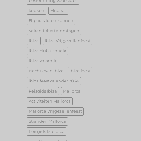
bestemming voor clubs
keuken
Fliparas
Fliparas leren kennen
Vakantiebestemmingen
Ibiza
Ibiza Vrijgezellenfeest
ibiza club ushuaia
Ibiza vakantie
Nachtleven Ibiza
ibiza feest
ibiza feestkalender 2024
Reisgids Ibiza
Mallorca
Activiteiten Mallorca
Mallorca Vrijgezellenfeest
Stranden Mallorca
Reisgids Mallorca