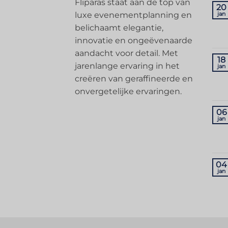
Fliparas staat aan de top van
20
luxe evenementplanning en
jan
belichaamt elegantie,
innovatie en ongeëvenaarde
aandacht voor detail. Met
18
jarenlange ervaring in het
jan
creëren van geraffineerde en
onvergetelijke ervaringen.
06
jan
04
jan