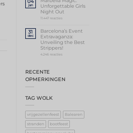
Marbella Magic:
04
in
rs
jan
Unforgettable Girls
Vibrant
Valencia
Night Out
op
11.447 reacties
Marbella
Magic:
Unforgettable
Barcelona’s Event
31
Girls
dec
Extravaganza:
Night
Out
Unveiling the Best
Strippers!
op
4.246 reacties
Barcelona’s
Event
Extravaganza:
Unveiling
RECENTE
the
Best
OPMERKINGEN
Strippers!
TAG WOLK
vrijgezellenfeest
Balearen
stranden
bootfeest