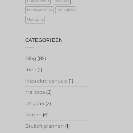
nachtleven
feesten
feestparadijs
Reisgids
Ushuaia
CATEGORIEËN
Blog
(85)
Ibiza
(1)
ibiza club ushuaia
(1)
Mallorca
(3)
Uitgaan
(2)
Reizen
(6)
Bruiloft plannen
(1)