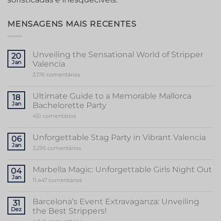
MENSAGENS MAIS RECENTES
Unveiling the Sensational World of Stripper
20
Jan
Valencia
em
2.176 comentários
Unveiling
the
Sensational
Ultimate Guide to a Memorable Mallorca
18
World
Jan
Bachelorette Party
of
Stripper
em
451 comentários
Valencia
Ultimate
Guide
to
Unforgettable Stag Party in Vibrant Valencia
06
a
Jan
Memorable
em
3.295 comentários
Mallorca
Unforgettable
Bachelorette
Stag
Party
Party
Marbella Magic: Unforgettable Girls Night Out
04
in
Jan
Vibrant
em
11.447 comentários
Valencia
Marbella
Magic:
Unforgettable
Barcelona’s Event Extravaganza: Unveiling
31
Girls
Dez
the Best Strippers!
Night
Out