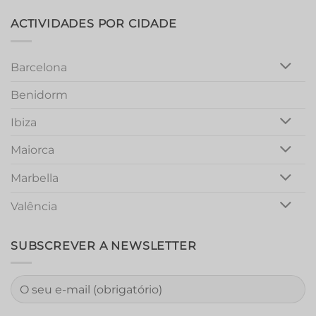
Unforgettable
Girls
ACTIVIDADES POR CIDADE
Night
Out
Barcelona
Benidorm
Ibiza
Maiorca
Marbella
Valência
SUBSCREVER A NEWSLETTER