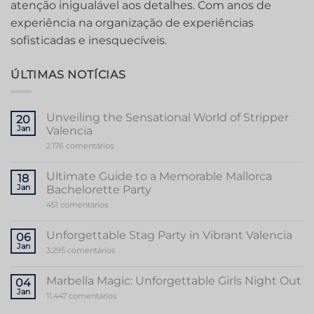
atenção inigualável aos detalhes. Com anos de
experiência na organização de experiências
sofisticadas e inesquecíveis.
ÚLTIMAS NOTÍCIAS
Unveiling the Sensational World of Stripper
20
Jan
Valencia
em
2.176 comentários
Unveiling
the
Sensational
Ultimate Guide to a Memorable Mallorca
18
World
Jan
Bachelorette Party
of
Stripper
em
451 comentários
Valencia
Ultimate
Guide
to
Unforgettable Stag Party in Vibrant Valencia
06
a
Jan
Memorable
em
3.295 comentários
Mallorca
Unforgettable
Bachelorette
Stag
Party
Party
Marbella Magic: Unforgettable Girls Night Out
04
in
Jan
Vibrant
em
11.447 comentários
Valencia
Marbella
Magic: