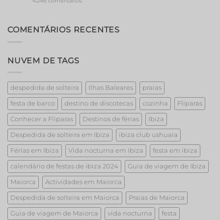
em
4.246 comentários
Barcelona’s
Event
Extravaganza:
Unveiling
COMENTÁRIOS RECENTES
the
Best
Strippers!
NUVEM DE TAGS
despedida de solteira
Ilhas Baleares
praias
festa de barco
destino de discotecas
cozinha
Fliparas
Conhecer a Fliparas
Destinos de férias
Ibiza
Despedida de solteira em Ibiza
ibiza club ushuaia
Férias em Ibiza
Vida nocturna em Ibiza
festa em ibiza
calendário de festas de ibiza 2024
Guia de viagem de Ibiza
Maiorca
Actividades em Maiorca
Despedida de solteira em Maiorca
Praias de Maiorca
Guia de viagem de Maiorca
vida nocturna
festa