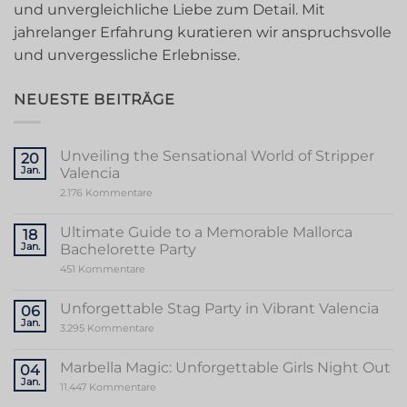
und unvergleichliche Liebe zum Detail. Mit
jahrelanger Erfahrung kuratieren wir anspruchsvolle
und unvergessliche Erlebnisse.
NEUESTE BEITRÄGE
Unveiling the Sensational World of Stripper
20
Jan.
Valencia
zu
2.176 Kommentare
Unveiling
the
Sensational
Ultimate Guide to a Memorable Mallorca
18
World
Jan.
Bachelorette Party
of
Stripper
zu
451 Kommentare
Valencia
Ultimate
Guide
to
Unforgettable Stag Party in Vibrant Valencia
06
a
Jan.
Memorable
zu
3.295 Kommentare
Mallorca
Unforgettable
Bachelorette
Stag
Party
Party
Marbella Magic: Unforgettable Girls Night Out
04
in
Jan.
Vibrant
zu
11.447 Kommentare
Valencia
Marbella