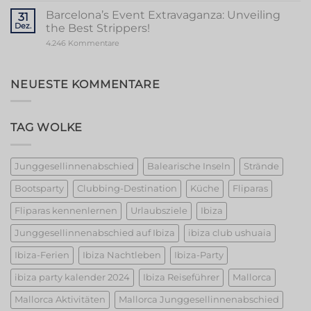
Magic:
Unforgettable
Barcelona’s Event Extravaganza: Unveiling
31
Girls
Dez.
the Best Strippers!
Night
Out
zu
4.246 Kommentare
Barcelona’s
Event
Extravaganza:
Unveiling
NEUESTE KOMMENTARE
the
Best
Strippers!
TAG WOLKE
Junggesellinnenabschied
Balearische Inseln
Strände
Bootsparty
Clubbing-Destination
Küche
Fliparas
Fliparas kennenlernen
Urlaubsziele
Ibiza
Junggesellinnenabschied auf Ibiza
ibiza club ushuaia
Ibiza-Ferien
Ibiza Nachtleben
Ibiza-Party
ibiza party kalender 2024
Ibiza Reiseführer
Mallorca
Mallorca Aktivitäten
Mallorca Junggesellinnenabschied