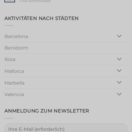
Vibrant
zu
11.447 Kommentare
Valencia
Marbella
Magic:
Unforgettable
Girls
AKTIVITÄTEN NACH STÄDTEN
Night
Out
Barcelona
Benidorm
Ibiza
Mallorca
Marbella
Valencia
ANMELDUNG ZUM NEWSLETTER