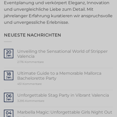
Eventplanung und verkörpert Eleganz, Innovation
und unvergleichliche Liebe zum Detail. Mit
jahrelanger Erfahrung kuratieren wir anspruchsvolle
und unvergessliche Erlebnisse.
NEUESTE NACHRICHTEN
Unveiling the Sensational World of Stripper
20
Jan.
Valencia
zu
2.176 Kommentare
Unveiling
the
Sensational
Ultimate Guide to a Memorable Mallorca
18
World
Jan.
Bachelorette Party
of
Stripper
zu
451 Kommentare
Valencia
Ultimate
Guide
to
Unforgettable Stag Party in Vibrant Valencia
06
a
Jan.
Memorable
zu
3.295 Kommentare
Mallorca
Unforgettable
Bachelorette
Stag
Party
Party
Marbella Magic: Unforgettable Girls Night Out
04
in
Jan.