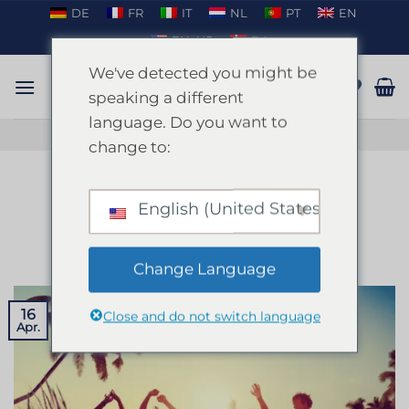
Zum
DE
FR
IT
NL
PT
EN
Inhalt
EN_US
DA
springen
We've detected you might be
speaking a different
language. Do you want to
GESPRÄCH AUF WHATSAPP
change to:
BLOG
Ibiza Party Kalender 2024
English (United States)
VERÖFFENTLICHT AM
APRIL 16, 2024
VON
ENKI
Change Language
16
Close and do not switch language
Apr.