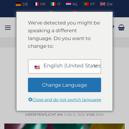
Zum
DE
FR
IT
NL
PT
EN
Inhalt
EN_US
DA
springen
We've detected you might be
speaking a different
language. Do you want to
GESPRÄCH AUF WHATSAPP
change to:
MALLORCA
Warum Sie Ihren
English (United States)
Junggesellinnenabschied auf
Mallorca feiern sollten: Der
Change Language
ultimative Leitfaden für
Aktivitäten und Spaß
Close and do not switch language
VERÖFFENTLICHT AM
JUNI 6, 2024
VON
ENKI