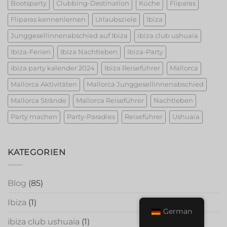
Bootsparty
Clubbing-Destination
Küche
Fliparas
Fliparas kennenlernen
Urlaubsziele
Ibiza
Junggesellinnenabschied auf Ibiza
ibiza club ushuaia
Ibiza-Ferien
Ibiza Nachtleben
Ibiza-Party
ibiza party kalender 2024
Ibiza Reiseführer
Mallorca
Mallorca Aktivitäten
Mallorca Junggesellinnenabschied
Mallorca Strände
Mallorca Reiseführer
Nachtleben
Party machen
Party-Paradies
Reiseführer
Ushuaia
KATEGORIEN
Blog
(85)
Ibiza
(1)
German
ibiza club ushuaia
(1)