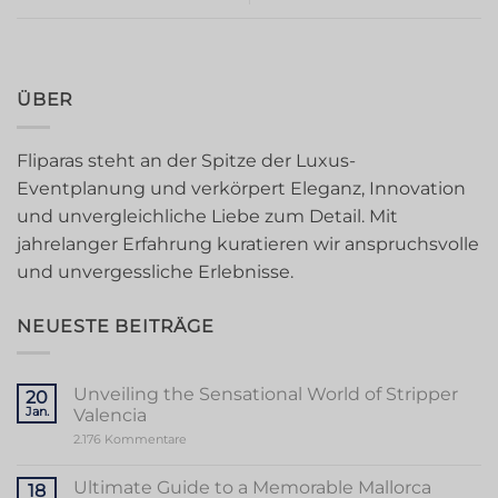
ÜBER
Fliparas steht an der Spitze der Luxus-
Eventplanung und verkörpert Eleganz, Innovation
und unvergleichliche Liebe zum Detail. Mit
jahrelanger Erfahrung kuratieren wir anspruchsvolle
und unvergessliche Erlebnisse.
NEUESTE BEITRÄGE
Unveiling the Sensational World of Stripper
20
Jan.
Valencia
zu
2.176 Kommentare
Unveiling
the
Sensational
Ultimate Guide to a Memorable Mallorca
18
World