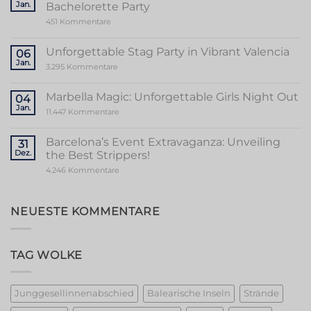
Jan.
Bachelorette Party
of
Stripper
zu
451 Kommentare
Valencia
Ultimate
Guide
to
Unforgettable Stag Party in Vibrant Valencia
06
a
Jan.
Memorable
zu
3.295 Kommentare
Mallorca
Unforgettable
Bachelorette
Stag
Party
Party
Marbella Magic: Unforgettable Girls Night Out
04
in
Jan.
Vibrant
zu
11.447 Kommentare
Valencia
Marbella
Magic:
Unforgettable
Barcelona’s Event Extravaganza: Unveiling
31
Girls
Dez.
the Best Strippers!
Night
Out
zu
4.246 Kommentare
Barcelona’s
Event
Extravaganza:
Unveiling
NEUESTE KOMMENTARE
the
Best
Strippers!
TAG WOLKE
Junggesellinnenabschied
Balearische Inseln
Strände