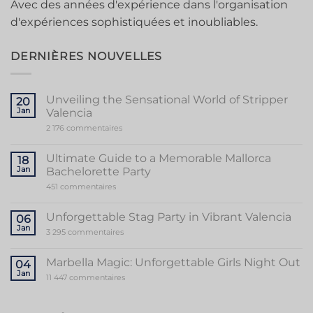
Avec des années d'expérience dans l'organisation
d'expériences sophistiquées et inoubliables.
DERNIÈRES NOUVELLES
Unveiling the Sensational World of Stripper
20
Jan
Valencia
sur
2 176 commentaires
Unveiling
the
Sensational
Ultimate Guide to a Memorable Mallorca
18
World
Jan
Bachelorette Party
of
Stripper
sur
451 commentaires
Valencia
Ultimate
Guide
to
Unforgettable Stag Party in Vibrant Valencia
06
a
Jan
Memorable
sur
3 295 commentaires
Mallorca
Unforgettable
Bachelorette
Stag
Party
Party
Marbella Magic: Unforgettable Girls Night Out
04
in
Jan
Vibrant
sur
11 447 commentaires
Valencia
Marbella
Magic:
Unforgettable
Girls