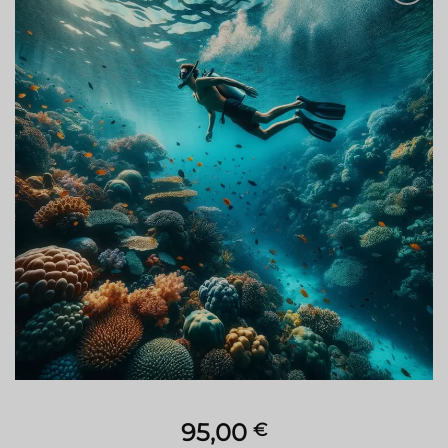
Ajouter
à la liste
de
souhaits
95,00
€