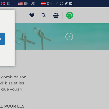
EN
EN_US
DA
e
 À IBIZA
La combinaison
d'Ibiza et les
 que vous y
LE POUR LES