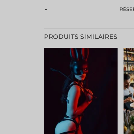
RÉSER
PRODUITS SIMILAIRES
Ajouter
Ajouter
à la liste
à la liste
de
de
souhaits
souhaits