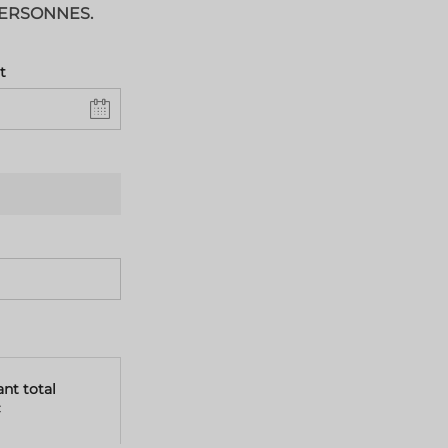
 PERSONNES.
t
nt total
€