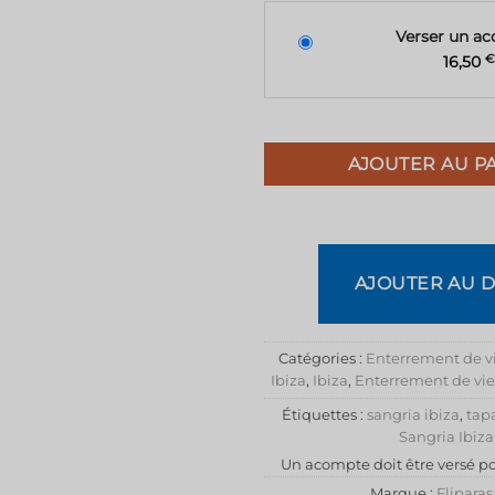
Verser un a
16,50
€
AJOUTER AU P
AJOUTER AU D
Catégories :
Enterrement de vie
Ibiza
,
Ibiza
,
Enterrement de vie
Étiquettes :
sangria ibiza
,
tapa
Sangria Ibiza
Un acompte doit être versé po
Marque :
Fliparas