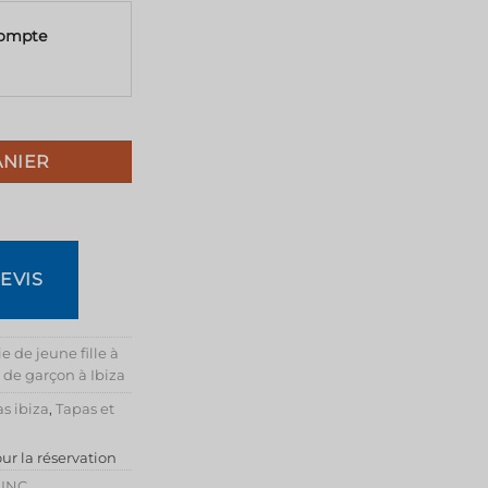
compte
ANIER
EVIS
 de jeune fille à
 de garçon à Ibiza
s ibiza
,
Tapas et
ur la réservation
 INC