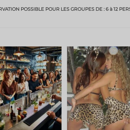
VATION POSSIBLE POUR LES GROUPES DE : 6 à 12 PE
Ajouter
Ajout
à la liste
à la li
de
de
souhaits
souha