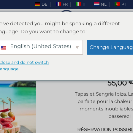
DE
FR
IT
NL
PT
've detected you might be speaking a different
nguage. Do you want to change to:
Tapas et Sangria Ibiza
English (United States)
Change Languag
/
IBIZA
/
ENTERREMENT DE VIE DE JEUNE FILLE
Close and do not switch
language
55,00
€
Ajouter
Tapas et Sangria Ibiza. 
à la liste
parfaite pour la chaleur 
de
moments inoubliables
souhaits
passerez !
RÉSERVATION POSSIB