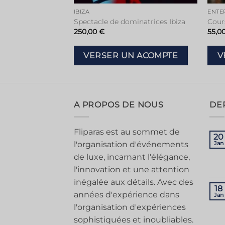
ENTERREMENT DE VIE DE JEUNE FILLE À IBIZA
IBIZA
iza
Spectacle de dominatrices Ibiza
Cours
250,00
€
55,0
 ACOMPTE
VERSER UN ACOMPTE
V
A PROPOS DE NOUS
DE
Fliparas est au sommet de
20
l'organisation d'événements
Jan
de luxe, incarnant l'élégance,
l'innovation et une attention
inégalée aux détails. Avec des
18
années d'expérience dans
Jan
l'organisation d'expériences
sophistiquées et inoubliables.