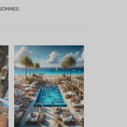
RSONNES.
er
Ajouter
ste
à la liste
de
its
souhaits