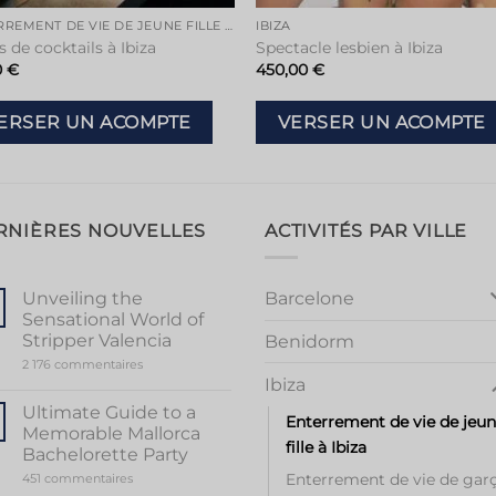
ENTERREMENT DE VIE DE JEUNE FILLE À IBIZA
IBIZA
 de cocktails à Ibiza
Spectacle lesbien à Ibiza
0
€
450,00
€
ERSER UN ACOMPTE
VERSER UN ACOMPTE
RNIÈRES NOUVELLES
ACTIVITÉS PAR VILLE
Barcelone
Unveiling the
Sensational World of
Stripper Valencia
Benidorm
sur
2 176 commentaires
Unveiling
Ibiza
the
Sensational
Ultimate Guide to a
Enterrement de vie de jeu
World
Memorable Mallorca
of
fille à Ibiza
Stripper
Bachelorette Party
Valencia
Enterrement de vie de gar
sur
451 commentaires
Ultimate