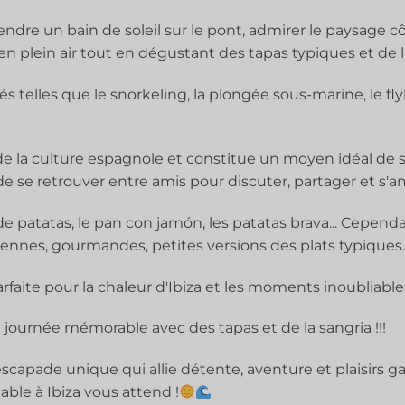
ndre un bain de soleil sur le pont, admirer le paysage 
en plein air tout en dégustant des tapas typiques et de 
és telles que le snorkeling, la plongée sous-marine, le flyb
de la culture espagnole et constitue un moyen idéal de soc
e se retrouver entre amis pour discuter, partager et s'a
a de patatas, le pan con jamón, les patatas brava... Cepen
iennes, gourmandes, petites versions des plats typiques.
rfaite pour la chaleur d'Ibiza et les moments inoubliable
ournée mémorable avec des tapas et de la sangria !!!
scapade unique qui allie détente, aventure et plaisirs 
ble à Ibiza vous attend !